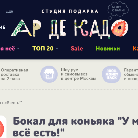
Еще
СТУДИЯ ПОДАРКА
ИЕ
я неё
ТОП 20
Sale
Новинки
К
Шоу-рум
Оперативная
Гаран
и самовывоз
доставка
обмен
в центре Москвы
за 2 часа
и возв
 всё есть!"
Бокал для коньяка "У 
всё есть!"