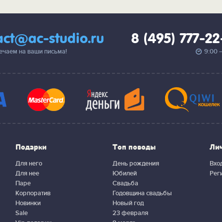
act@ac-studio.ru
8 (495) 777-2
вечаем на ваши письма!
9:00 
Подарки
Топ поводы
Ли
Для него
День рождения
Вхо
Для нее
Юбилей
Рег
Паре
Свадьба
Корпоратив
Годовщина свадьбы
Новинки
Новый год
Sale
23 февраля