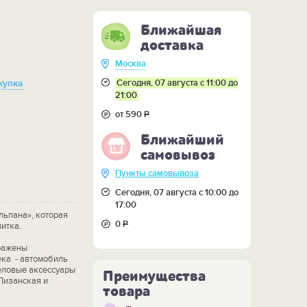
Ближайшая
доставка
Москва
Сегодня, 07 августа с 11:00 до
купка
21:00
от 590
Р
Ближайший
самовывоз
Пункты самовывоза
Сегодня, 07 августа с 10:00 до
17:00
льпана», которая
0
Р
итка.
ражены
ека - автомобиль
деловые аксессуары
Преимущества
Пизанская и
товара