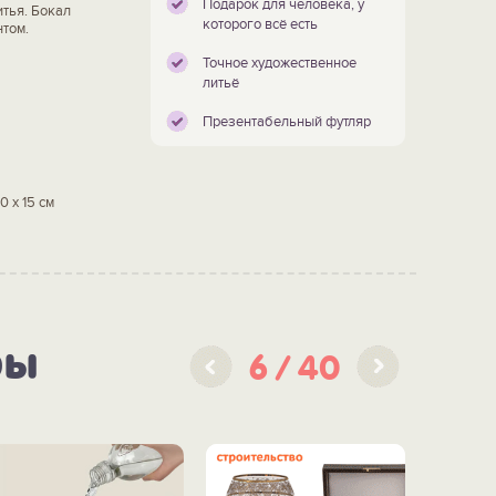
Подарок для человека, у
тья. Бокал
которого всё есть
том.
Точное художественное
литьё
Презентабельный футляр
0 х 15 см
ры
6
40