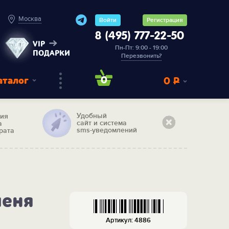
Москва
Войти
Регистрация
8 (495) 777-22-50
VIP
Пн-Пт: 9:00 - 19:00
ПОДАРКИ
Перезвонить?
аталог
0
0
Р
Удобный
тия
сайт и система
а
sms-уведомлений
рата
меня
Артикул: 4886