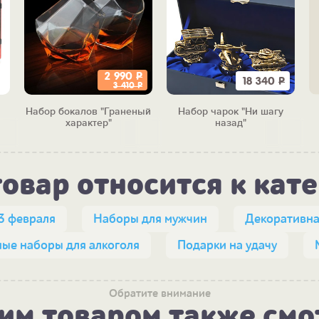
2 990
Р
18 340
Р
3 410
Р
Набор бокалов "Граненый
Набор чарок "Ни шагу
характер"
назад"
товар относится к кат
3 февраля
Наборы для мужчин
Декоративна
ые наборы для алкоголя
Подарки на удачу
Обратите внимание
тим товаром также смо