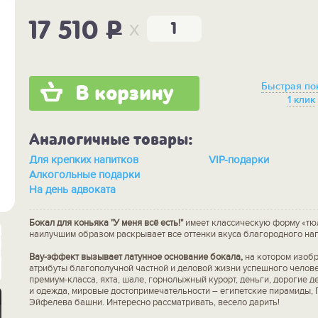
x
17 510
P
Быстрая по
В корзину
1 клик
Аналогичные товары:
Для крепких напитков
VIP-подарки
Алкогольные подарки
На день адвоката
Бокал для коньяка "У меня всё есть!"
имеет классическую форму «тю
наилучшим образом раскрывает все оттенки вкуса благородного нап
Вау-эффект вызывает латунное основание бокала,
на котором изоб
атрибуты благополучной частной и деловой жизни успешного челов
премиум-класса, яхта, шале, горнолыжный курорт, деньги, дорогие 
и одежда, мировые достопримечательности – египетские пирамиды, 
Эйфелева башни. Интересно рассматривать, весело дарить!