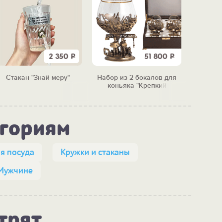
2 350
Р
51 800
Р
Стакан "Знай меру"
Набор из 2 бокалов для
Бар
коньяка "Крепкий
перено
фундамент"
п
егориям
я посуда
Кружки и стаканы
Мужчине
трят