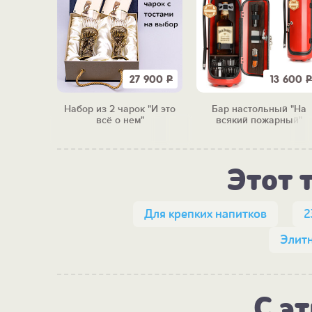
9 980
Р
27 900
Р
13 600
Р
одки
Набор из 2 чарок "И это
Бар настольный "На
ный"
всё о нем"
всякий пожарный"
Этот 
Для крепких напитков
2
Элитн
С э