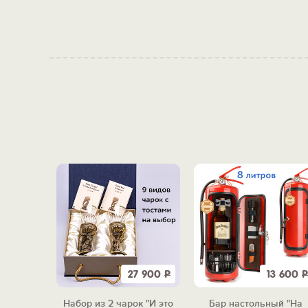
9 980
Р
27 900
Р
13 600
Р
одки
Набор из 2 чарок "И это
Бар настольный "На