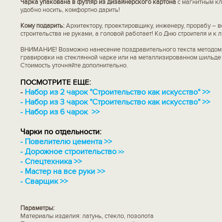
Чарка упакована в футляр из дизайнерского картона
с магнитным кл
удобно носить, комфортно дарить!
Кому подарить:
Архитектору, проектировщику, инженеру, прорабу – вс
строительства не руками, а головой работает! Ко Дню строителя и к 
ВНИМАНИЕ! Возможно нанесение поздравительного текста методом
гравировки на стеклянной чарке или на металлизированном шильде 
Стоимость уточняйте дополнительно.
ПОСМОТРИТЕ ЕЩЕ:
-
Набор из 2 чарок "Строительство как искусство" >>
-
Набор из 3 чарок "Строительство как искусство" >>
-
Набор из 6 чарок >>
Чарки по отдельности:
-
Повелителю цемента >>
-
Дорожное строительство
>>
-
Спецтехника >>
-
Мастер на все руки >>
-
Сварщик >>
Параметры:
Материалы изделия: латунь, стекло, позолота