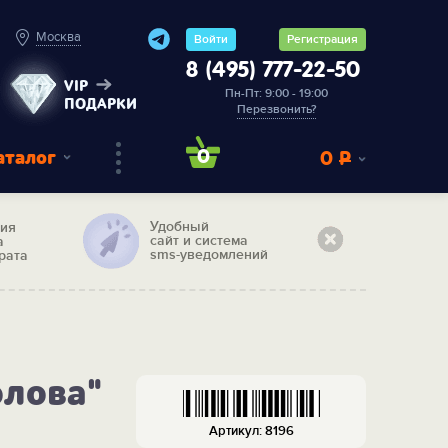
Москва
Войти
Регистрация
8 (495) 777-22-50
VIP
Пн-Пт: 9:00 - 19:00
ПОДАРКИ
Перезвонить?
аталог
0
0
Р
Удобный
тия
сайт и система
а
sms-уведомлений
рата
олова"
Артикул: 8196