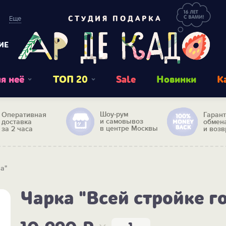
Еще
СТУДИЯ ПОДАРКА
ИЕ
я неё
ТОП 20
Sale
Новинки
К
Шоу-рум
Оперативная
Гаран
и самовывоз
доставка
обмен
в центре Москвы
за 2 часа
и возв
а"
Чарка "Всей стройке г