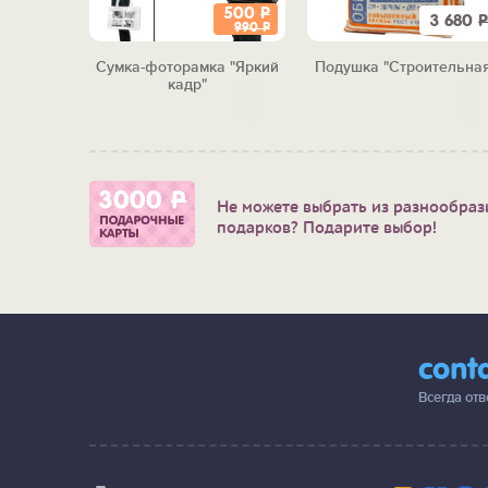
500
Р
2 390
Р
3 680
Р
990
Р
т детей и
Сумка-фоторамка "Яркий
Подушка "Строительная
кадр"
Не можете выбрать из разнообраз
подарков? Подарите выбор!
cont
Всегда от