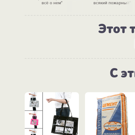
ный"
всё о нем"
всякий пожарный"
Этот 
С э