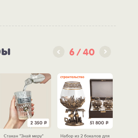
ры
6
40
2 350
Р
51 800
Р
Стакан "Знай меру"
Набор из 2 бокалов для
Бар