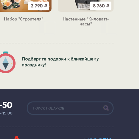
2 790
Р
8 760
Р
Набор "Строителя"
Настенные "Киловатт-
Термоме
часы"
все
Подберите подарки к ближайшему
празднику!
2-50
— 19:00