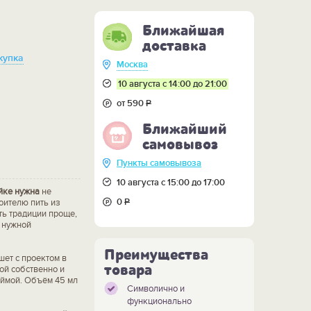
Ближайшая
доставка
купка
Москва
10 августа с 14:00 до 21:00
от 590
Р
Ближайший
самовывоз
Пункты самовывоза
10 августа с 15:00 до 17:00
ойке нужна
не
0
Р
оителю пить из
ть традиции проще,
и нужной
Преимущества
шет с проектом в
товара
рой собственно и
каймой. Объём 45 мл
Символично и
функционально