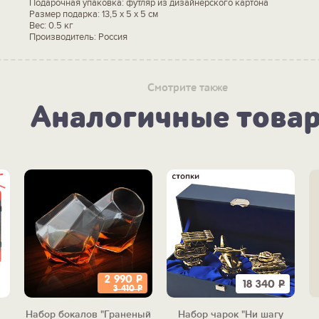
Подарочная упаковка: футляр из дизайнерского картона
Размер подарка: 13,5 х 5 х 5 см
Вес: 0.5 кг
Производитель: Россия
Смотрите также
Аналогичные това
2 990
Р
18 340
Р
3 410
Р
Набор бокалов "Граненый
Набор чарок "Ни шагу