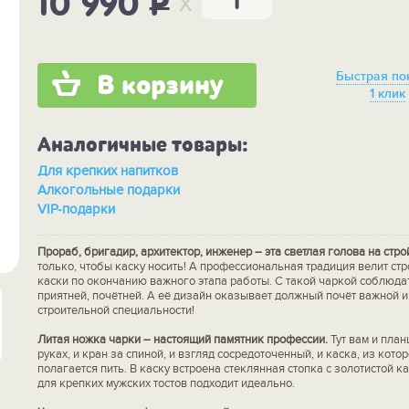
x
10 990
P
Быстрая по
В корзину
1 клик
Аналогичные товары:
Для крепких напитков
Алкогольные подарки
VIP-подарки
Прораб, бригадир, архитектор, инженер – эта светлая голова на стр
только, чтобы каску носить! А профессиональная традиция велит стр
каски по окончанию важного этапа работы. С такой чаркой соблюда
приятней, почётней. А её дизайн оказывает должный почёт важной 
строительной специальности!
Литая ножка чарки – настоящий памятник профессии.
Тут вам и план
руках, и кран за спиной, и взгляд сосредоточенный, и каска, из кото
полагается пить. В каску встроена стеклянная стопка с золотистой 
для крепких мужских тостов подходит идеально.