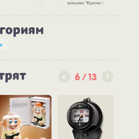
коньяка "Крепкий
перено
фундамент"
п
егориям
е
трят
6
13