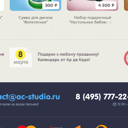
300
Р
4 500
Р
"
Сумка для дисков
Набор подарочный
"Аппетитная"
"Настольная библиотека
строителя"
ия
Подарки к любому празднику!
Календарь от Ар де Кадо!
act@ac-studio.ru
8 (495) 777-2
вечаем на ваши письма!
9:00 