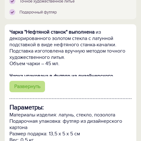
Точное художественное литье
Подарочный футляр
Чарка "Нефтяной станок" выполнена
из
декорированного золотом стекла с латунной
подставкой в виде нефтяного станка-качалки.
Подставка изготовлена вручную методом точного
художественного литья.
Объем чарки – 45 мл.
Чарка упакована в футляр из дизайнерского
картона
с магнитным клапаном и ручкой – удобно
Развернуть
носить, комфортно дарить!
ВНИМАНИЕ! Возможно нанесение
Параметры:
поздравительного текста методом лазерной
гравировки на стеклянной чарке или на
Материалы изделия: латунь, стекло, позолота
металлизированном шильде на футляр. Стоимость
Подарочная упаковка: футляр из дизайнерского
уточняйте дополнительно.
картона
Размер подарка: 13,5 х 5 х 5 см
ПОСМОТРИТЕ ЕЩЕ:
Вес: 0.5 кг