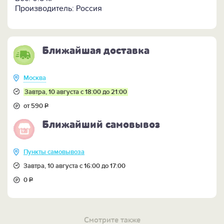
-
Набор из 2 чарок "Наше всё" >>
Производитель: Россия
-
Набор из 3 чарок "Наше всё" >>
-
Набор из 6 чарок "Наше всё" >>
Чарки по отдельности:
-
Буровику >>
Ближайшая доставка
-
Нефтепереработка >>
-
Трубопровод >>
-
Вагон-цистерна >>
Москва
-
АЗС >>
Завтра, 10 августа с 18:00 до 21:00
от 590
Р
Ближайший самовывоз
Пункты самовывоза
Завтра, 10 августа с 16:00 до 17:00
0
Р
Смотрите также