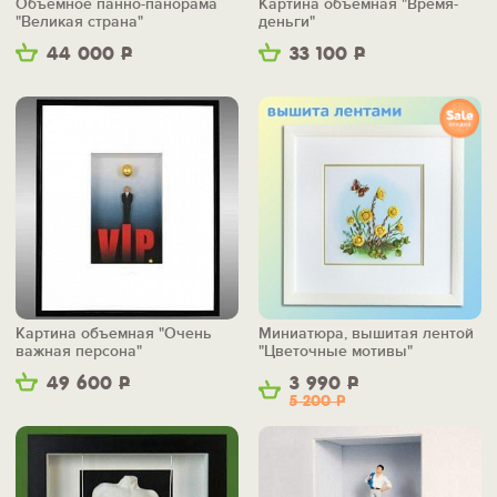
Объемное панно-панорама
Картина объемная "Время-
"Великая страна"
деньги"
44 000
Р
33 100
Р
Картина объемная "Очень
Миниатюра, вышитая лентой
важная персона"
"Цветочные мотивы"
49 600
Р
3 990
Р
5 200
Р