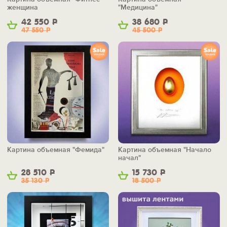
женщина
"Медицина"
42 550
Р
38 680
Р
47 550
Р
45 500
Р
Картина объемная "Фемида"
Картина объемная "Начало
начал"
28 510
Р
15 730
Р
35 130
Р
18 500
Р