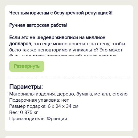
Честным юристам с безупречной репутацией!
Ручная авторская работа!
Если это не шедевр живописи на миллион
долларов,
что еще можно повесить на стену, чтобы
было так же неповторимо и уникально? Это может
быть, к примеру, трехмерная объемная картина
известного французского художника Патрика
Развернуть
Ришара ФЕМИДА.
Каждая объемная картина оригинальна и уникальна.
Параметры:
Реализм исполнения, точность мельчайших деталей
и нотка юмора, присутствующая во многих работах,
Материалы изделия: дерево, бумага, металл, стекло
делают их прекрасным подарком, уникальным и
Подарочная упаковка: нет
очень личным.
Размер подарка: 6 x 24 x 34 см
Вес: 0.875 кг
Производитель: Франция