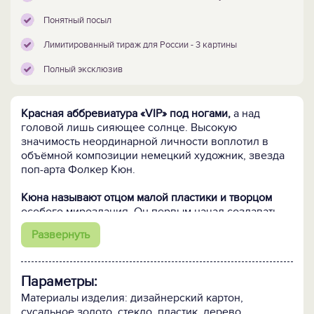
Понятный посыл
Лимитированный тираж для России - 3 картины
Полный эксклюзив
Красная аббревиатура «VIP» под ногами,
а над
головой лишь сияющее солнце. Высокую
значимость неординарной личности воплотил в
объёмной композиции немецкий художник, звезда
поп-арта Фолкер Кюн.
Кюна называют отцом малой пластики и творцом
особого мироздания. Он первым начал создавать
картонные «дома» с фигурками размером не более
Развернуть
15 мм, но точно передающими сложнейший
авторский замысел.
Параметры:
Символичность обстановки этого «VIP-дома»
очевидна
с первого взгляда. Комплементарная
Материалы изделия: дизайнерский картон,
аббревиатура состоит из первых букв английской
сусальное золото, стекло, пластик, дерево