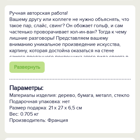
Ручная авторская работа!
Вашему другу или коллеге не нужно объяснять, что
такое пар, слайс, свинг? Он обожает гольф, и сам
частенько проворачивает хол-ин-ван? Тогда к чему
лишние разговоры! Представляем вашему
вниманию уникальное произведение искусства,
картину, которая достойна оказаться на стене
самого преданного поклонника этого вида спорта в
мире – ГОЛЬФ!
Развернуть
Картина фактически является скульптурной
композицией, помещенной в рамку. Пространство
Параметры:
внутри картины объемное! Клюшки, мячи для
гольфа и даже люди выглядят совершенно
Материалы изделия: дерево, бумага, металл, стекло
реалистично. На ней есть все: зеленое поле для
Подарочная упаковка: нет
игры, тематические плакаты, и даже сами игроки!
Размер подарка: 21 х 27 х 6,5 см
Вес: 0.705 кг
ГОЛЬФ - уникальная работа французского
Производитель: Франция
художника и дизайнера, заслужившего мировую
известность благодаря своим объемным картинам.
Прикоснитесь к настоящему творчеству,