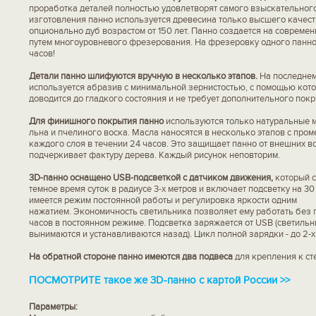
проработка деталей полностью удовлетворят самого взыскательного
изготовления панно используется древесина только высшего качества
опционально дуб возрастом от 150 лет. Панно создается на совреме
путем многоуровневого фрезерования. На фрезеровку одного панно
часов!
Детали панно шлифуются вручную в несколько этапов.
На последне
используется абразив с минимальной зернистостью, с помощью кот
доводится до гладкого состояния и не требует дополнительного покр
Для финишного покрытия панно
используются только натуральные м
льна и пчелиного воска. Масла наносятся в несколько этапов с про
каждого слоя в течении 24 часов. Это защищает панно от внешних в
подчеркивает фактуру дерева. Каждый рисунок неповторим.
3D-панно оснащено USB-подсветкой с датчиком движения,
который с
темное время суток в радиусе 3-х метров и включает подсветку на 30
имеется режим постоянной работы и регулировка яркости одним
нажатием. Экономичность светильника позволяет ему работать без 
часов в постоянном режиме. Подсветка заряжается от USB (светильн
вынимаются и устанавливаются назад). Цикл полной зарядки - до 2-х
На обратной стороне панно имеются два подвеса
для крепления к ст
ПОСМОТРИТЕ такое же 3D-панно с картой России >>
Параметры: