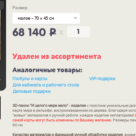
Размер
малое - 70 х 45 см
x
68 140
P
Удален из ассортимента
Аналогичные товары:
Глобусы и карты
VIP-подарки
Для кабинета и рабочего стола
Деловые подарки
3D-панно "И целого мира мало" - изделие
с поистине уникальным диза
карта мира в рельефе, воспроизведенном из дерева. Благодаря ис
"живых" материалов и ручной работе, каждое изделие неповторимо!
самой карты могут быть изменены по Вашему желанию.
Размеры панно
60 см.
Качество материалов и финишной ручной обработки изделия
, вним