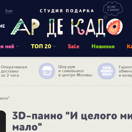
Еще
СТУДИЯ ПОДАРКА
ИЕ
я неё
ТОП 20
Sale
Новинки
К
Шоу-рум
Оперативная
Гаран
и самовывоз
доставка
обмен
в центре Москвы
за 2 часа
и возв
мало"
3D-панно "И целого м
мало"