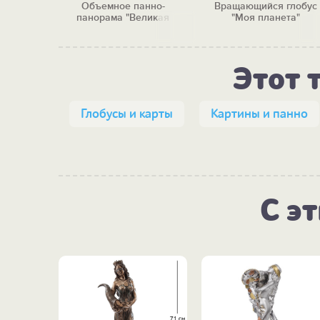
Объемное панно-
Вращающийся глобус
панорама "Великая
"Моя планета"
страна"
Этот 
Глобусы и карты
Картины и панно
С э