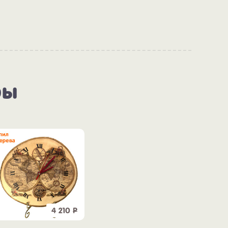
ры
4 210
Р