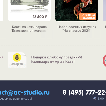
9 800
Р
12 500
Р
14 000
Р
Клатч из кожи варана
Набор елочных игрушек
"Естественная история"
"На счастье-2026"
ия
Подарки к любому празднику!
Календарь от Ар де Кадо!
act@ac-studio.ru
8 (495) 777-2
вечаем на ваши письма!
9:00 