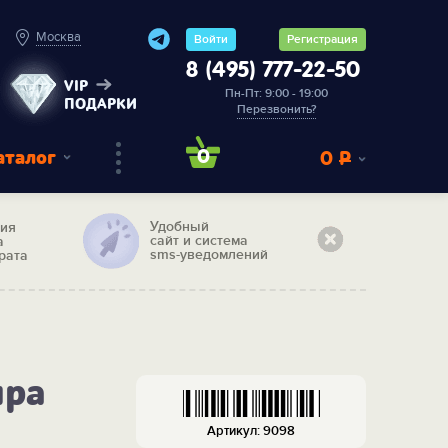
Москва
Войти
Регистрация
8 (495) 777-22-50
VIP
Пн-Пт: 9:00 - 19:00
ПОДАРКИ
Перезвонить?
аталог
0
0
Р
Удобный
тия
сайт и система
а
sms-уведомлений
рата
ира
Артикул: 9098