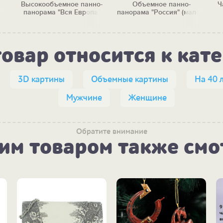
Высокообъемное панно-
Объемное панно-
Ч
панорама "Вся Европа"
панорама "Россия" (малое)
товар относится к кат
3D картины
Объемные картины
На 40 
Мужчине
Женщине
Обратите внимание
тим товаром также смо