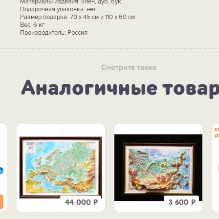
Материалы изделия: клен, дуб, бук
Подарочная упаковка: нет
Размер подарка: 70 х 45 см и 110 х 60 см
Вес: 6 кг
Производитель: Россия
Смотрите также
Аналогичные това
44 000
Р
3 600
Р