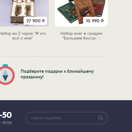
27 900
Р
10 990
Р
Набор из 2 чарок "И это
Набор книг в сундуке
Чудо-м
всё о нем"
"Большим боссам и
тепер
маленьким"
п
Подберите подарки к ближайшему
празднику!
2-50
— 19:00