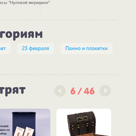
асы "Нулевой меридиан"
егориям
лет
23 февраля
Панно и плакетки
трят
6
46