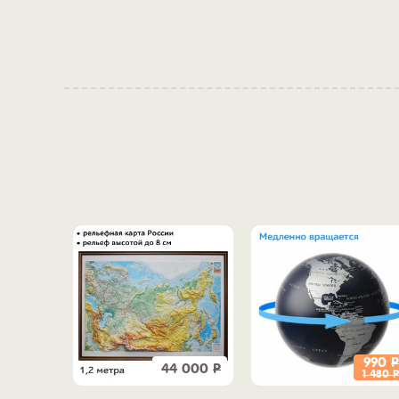
990
Р
44 000
Р
1 480
Р