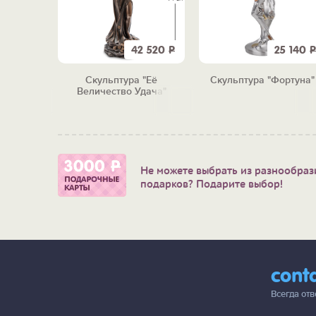
7 950
Р
42 520
Р
25 140
Р
 "Люкс"
Скульптура "Её
Скульптура "Фортуна"
Величество Удача"
Не можете выбрать из разнообраз
подарков? Подарите выбор!
cont
Всегда от