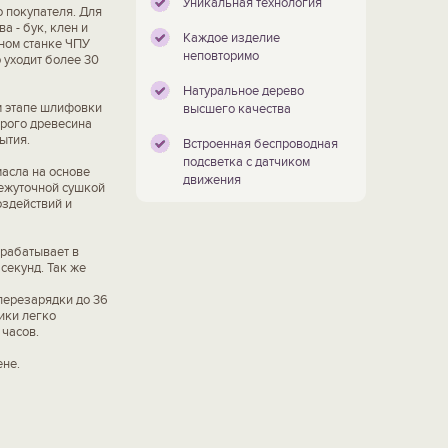
Уникальная технология
 покупателя. Для
 - бук, клен и
Каждое изделие
нном станке ЧПУ
неповторимо
 уходит более 30
Натуральное дерево
м этапе шлифовки
высшего качества
орого древесина
ытия.
Встроенная беспроводная
подсветка с датчиком
асла на основе
движения
межуточной сушкой
оздействий и
рабатывает в
 секунд. Так же
перезарядки до 36
ики легко
 часов.
ене.