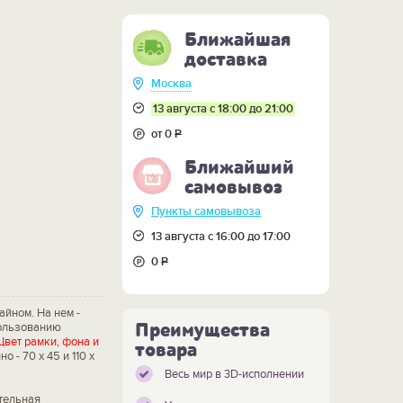
Ближайшая
доставка
Москва
13 августа с 18:00 до 21:00
от 0
Р
Ближайший
самовывоз
Пункты самовывоза
13 августа с 16:00 до 17:00
0
Р
йном. На нем -
Преимущества
пользованию
Цвет рамки, фона и
товара
 - 70 х 45 и 110 х
Весь мир в 3D-исполнении
ательная