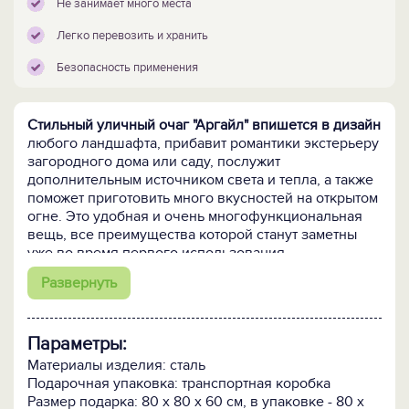
Не занимает много места
Легко перевозить и хранить
Безопасность применения
Стильный уличный очаг "Аргайл" впишется в дизайн
любого ландшафта, прибавит романтики экстерьеру
загородного дома или саду, послужит
дополнительным источником света и тепла, а также
поможет приготовить много вкусностей на открытом
огне. Это удобная и очень многофункциональная
вещь, все преимущества которой станут заметны
уже во время первого использования.
Развернуть
Камин является разборно-сборным.
Им можно
оборудовать как стационарную зону отдыха, так и
периодически использовать для выездных
Параметры:
мероприятий open air, рыбалки и охоты. Вес
конструкции составляет всего 18 кг, так что ее
Материалы изделия: сталь
можно без особых проблем перевозить в
Подарочная упаковка: транспортная коробка
багажнике.
Размер подарка: 80 х 80 х 60 см, в упаковке - 80 х