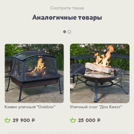
- крышка-искрогаситель
- кочерга
Смотрите также
- чехол
Аналогичные товары
ПОСМОТРИТЕ ЕЩЕ:
-
Камин уличный Outdoor >>
-
Уличный очаг "Ривьера" >>
-
Другие очаги и камины >>
Камин уличный "Outdoor"
Уличный очаг "Дон Кихот"
29 900
Р
25 000
Р