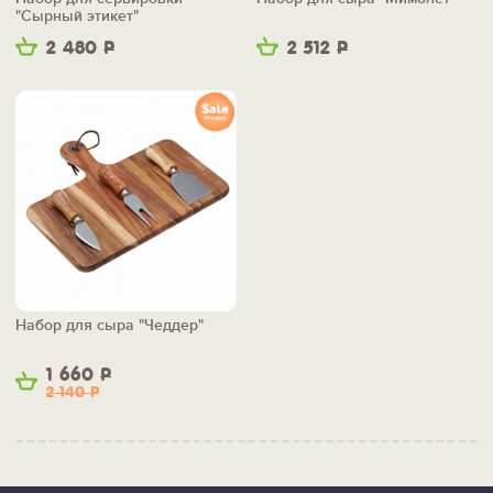
"Сырный этикет"
2 480
Р
2 512
Р
Набор для сыра "Чеддер"
1 660
Р
2 140
Р