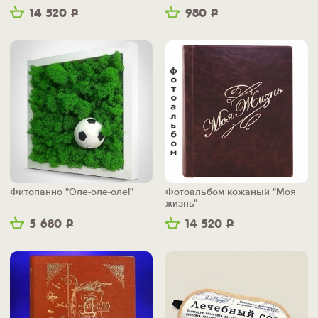
14 520
Р
980
Р
Фитопанно "Оле-оле-оле!"
Фотоальбом кожаный "Моя
жизнь"
5 680
Р
14 520
Р