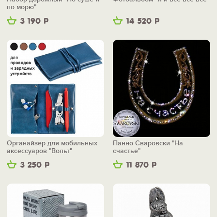
по морю"
3 190
Р
14 520
Р
Органайзер для мобильных
Панно Сваровски "На
аксессуаров "Вольт"
счастье"
3 250
Р
11 870
Р