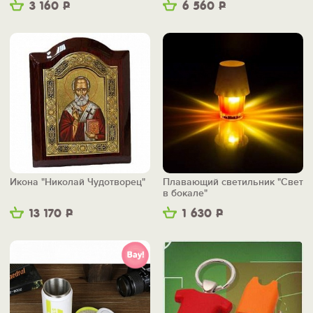
3 160
Р
6 560
Р
Икона "Николай Чудотворец"
Плавающий светильник "Свет
в бокале"
13 170
Р
1 630
Р