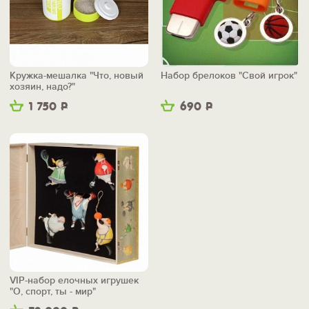
Кружка-мешалка "Что, новый
Набор брелоков "Свой игрок"
хозяин, надо?"
1 750
Р
690
Р
VIP-набор елочных игрушек
"О, спорт, ты - мир"