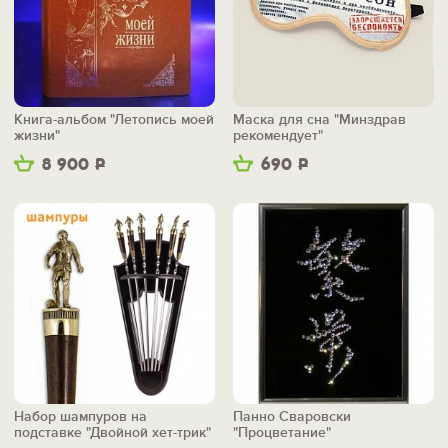
Книга-альбом "Летопись моей
Маска для сна "Минздрав
жизни"
рекомендует"
8 900
Р
690
Р
Набор шампуров на
Панно Сваровски
подставке "Двойной хет-трик"
"Процветание"