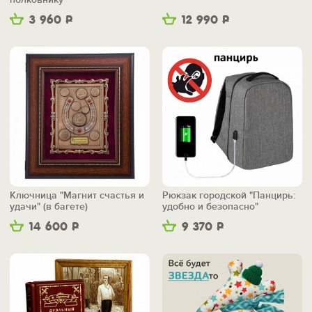
3 960
Р
12 990
Р
Ключница "Магнит счастья и
Рюкзак городской "Панцирь:
удачи" (в багете)
удобно и безопасно"
14 600
Р
9 370
Р