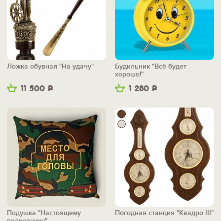
Ложка обувная "На удачу"
Будильник "Всё будет
хорошо!"
11 500
Р
1 280
Р
Подушка "Настоящему
Погодная станция "Квадро III"
полковнику"