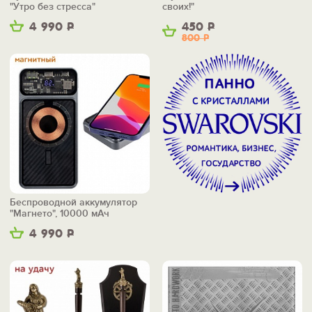
"Утро без стресса"
своих!"
4 990
Р
450
Р
800
Р
Беспроводной аккумулятор
"Магнето", 10000 мАч
4 990
Р