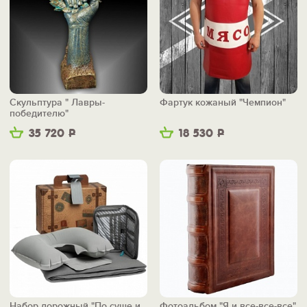
Скульптура " Лавры-
Фартук кожаный "Чемпион"
победителю"
35 720
Р
18 530
Р
Набор дорожный "По суше и
Фотоальбом "Я и все-все-все"