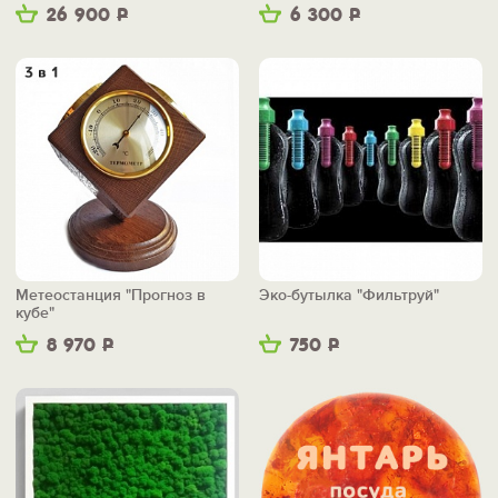
26 900
Р
6 300
Р
Метеостанция "Прогноз в
Эко-бутылка "Фильтруй"
кубе"
8 970
Р
750
Р