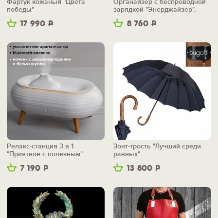
Фартук кожаный "Цвета
Органайзер с беспроводной
победы"
зарядкой "Энерджайзер",
вер.2
17 990
Р
8 760
Р
Релакс-станция 3 в 1
Зонт-трость "Лучший среди
"Приятное с полезным"
равных"
7 190
Р
13 800
Р