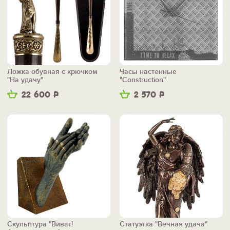
Ложка обувная с крючком
Часы настенные
"На удачу"
"Construction"
22 600
Р
2 570
Р
Скульптура "Виват!
Статуэтка "Вечная удача"