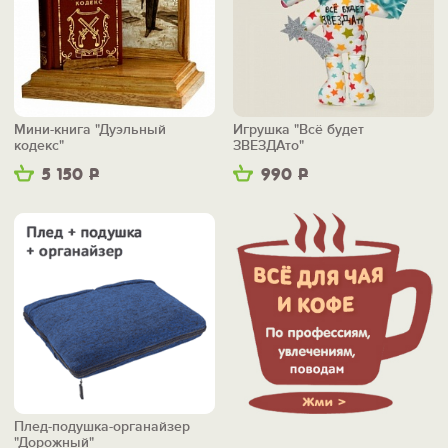
Мини-книга "Дуэльный
Игрушка "Всё будет
кодекс"
ЗВЕЗДАто"
5 150
Р
990
Р
Плед-подушка-органайзер
"Дорожный"