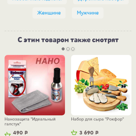
Женщине
Мужчине
С этим товаром также смотрят
Нанозащита "Идеальный
Набор для сыра "Рокфор"
галстук"
490
Р
3 690
Р