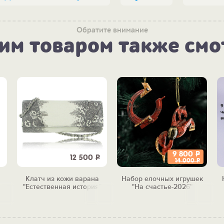
Обратите внимание
тим товаром также смо
9 800
Р
12 500
Р
14 000
Р
Клатч из кожи варана
Набор елочных игрушек
"Естественная история"
"На счастье-2026"