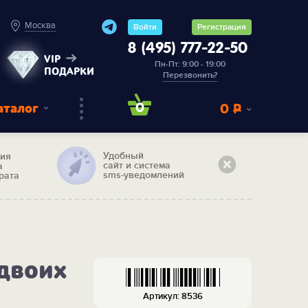
Москва
Войти
Регистрация
8 (495) 777-22-50
VIP
Пн-Пт: 9:00 - 19:00
ПОДАРКИ
Перезвонить?
аталог
0
0
Р
Удобный
тия
сайт и система
а
sms-уведомлений
рата
двоих
Артикул: 8536