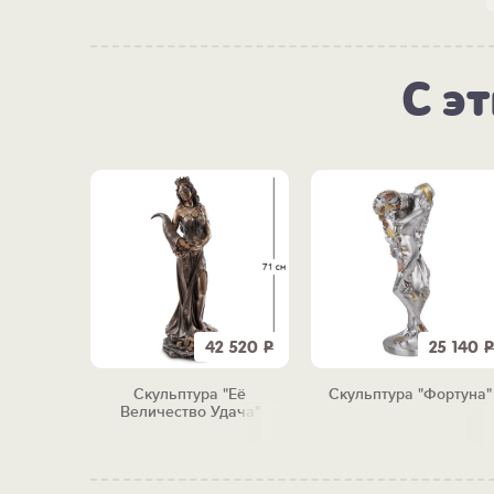
С э
7 660
Р
42 520
Р
25 140
Р
"Medium"
Скульптура "Её
Скульптура "Фортуна"
Величество Удача"