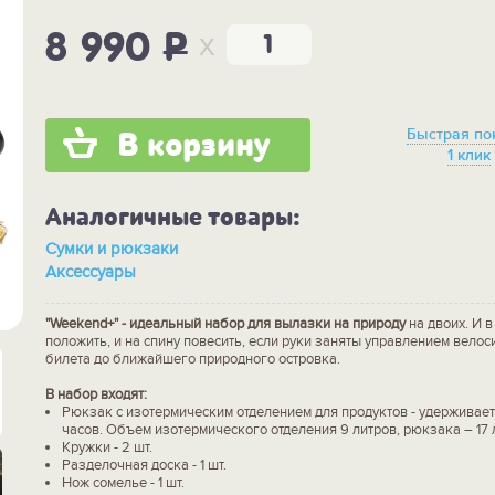
x
8 990
P
Быстрая по
В корзину
1 клик
Аналогичные товары:
Сумки и рюкзаки
Аксессуары
"Weekend+" - идеальный набор для вылазки на природу
на двоих. И 
положить, и на спину повесить, если руки заняты управлением велос
билета до ближайшего природного островка.
В набор входят:
Рюкзак с изотермическим отделением для продуктов - удерживает
часов. Объем изотермического отделения 9 литров, рюкзака – 17 
Кружки - 2 шт.
Разделочная доска - 1 шт.
Нож сомелье - 1 шт.