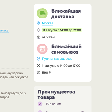
Ближайшая
доставка
Москва
11 августа с 14:00 до 21:00
купка
от 590
Р
Ближайший
самовывоз
Пункты самовывоза
11 августа с 14:00 до 17:00
590
Р
в машину удобно
ипеда или покупкой
Преимущества
 температуру до 6
товара
литров
15 в одном