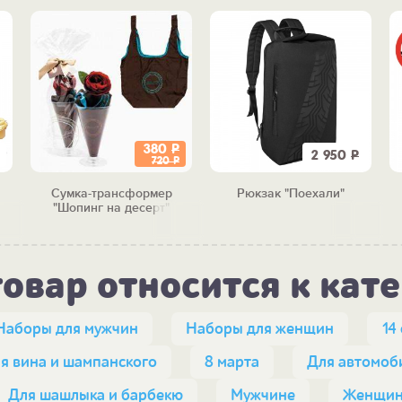
380
Р
2 950
Р
720
Р
Сумка-трансформер
Рюкзак "Поехали"
"Шопинг на десерт"
товар относится к кат
Наборы для мужчин
Наборы для женщин
14
я вина и шампанского
8 марта
Для автомоб
Для шашлыка и барбекю
Мужчине
Женщин