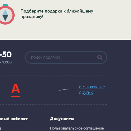
Подберите подарки к ближайшему
празднику!
2-50
— 19:00
и множество
других
чный кабинет
Документы
д
Пользовательское соглашение