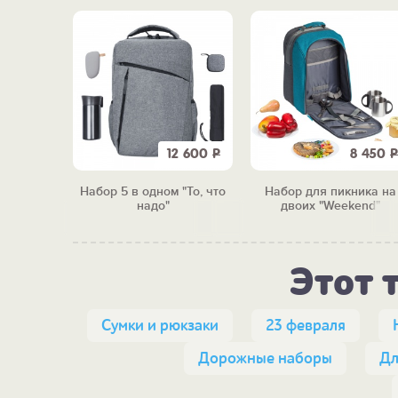
750
Р
12 600
Р
8 450
Р
он"
Набор 5 в одном "То, что
Набор для пикника на
надо"
двоих "Weekend"
Этот 
Сумки и рюкзаки
23 февраля
Дорожные наборы
Дл