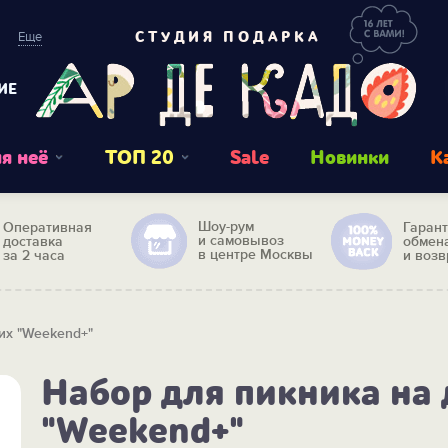
Еще
СТУДИЯ ПОДАРКА
ИЕ
я неё
ТОП 20
Sale
Новинки
К
Шоу-рум
Оперативная
Гаран
и самовывоз
доставка
обмен
в центре Москвы
за 2 часа
и возв
их "Weekend+"
Набор для пикника на 
"Weekend+"