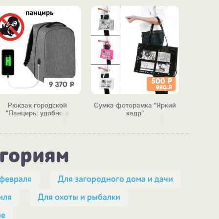
500
Р
9 370
Р
990
Р
Рюкзак городской
Сумка-фоторамка "Яркий
Сумка
"Панцирь: удобно и
кадр"
безопасно"
егориям
 февраля
Для загородного дома и дачи
иля
Для охоты и рыбалки
е