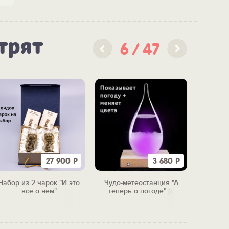
трят
6
47
27 900
Р
3 680
Р
Набор из 2 чарок "И это
Чудо-метеостанция "А
Скульп
всё о нем"
теперь о погоде" (с
подсветкой)