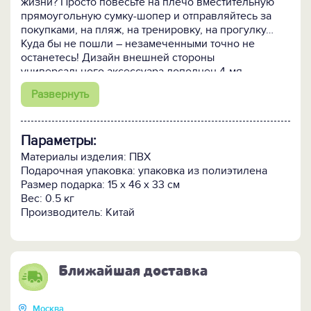
жизни? Просто повесьте на плечо вместительную
прямоугольную сумку-шопер и отправляйтесь за
покупками, на пляж, на тренировку, на прогулку…
Куда бы не пошли – незамеченными точно не
останетесь! Дизайн внешней стороны
универсального аксессуара дополнен 4-мя
прозрачными карманами-держателями для фото
Развернуть
размером 10х15см, менять которые в зависимости от
погоды, времени года и настроения можно хоть
каждый день.
Параметры:
Кому подарить:
Любителю селфи, всем, кто обожает
Материалы изделия: ПВХ
быть в центре внимания, художнику и фотографу
Подарочная упаковка: упаковка из полиэтилена
для ненавязчивой рекламы своих талантов,
Размер подарка: 15 x 46 x 33 см
творческой личности, как площадку для неустанных
Вес: 0.5 кг
экспериментов.
Производитель: Китай
Ближайшая доставка
Москва