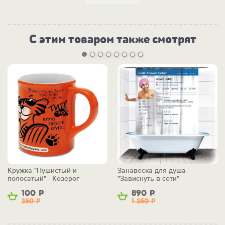
С этим товаром также смотрят
Кружка "Пушистый и
Занавеска для душа
полосатый" - Козерог
"Зависнуть в сети"
100
Р
890
Р
350
Р
1 350
Р