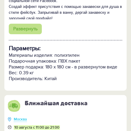
социальной сети Facebook.
Создай эффект присутствия с помощью занавески для душа в
стиле фейсбук. Запрыгивай в ванну, дергай занавеску и
заполняй свой профайл!
Подари крутой аксессуар для ванной тем, кто не любит
Развернуть
обыденность.
"
Параметры:
Материалы изделия: полиэтилен
Подарочная упаковка: ПВХ пакет
Размер подарка: 180 x 180 см - в развернутом виде
Вес: 0.39 кг
Производитель: Китай
Ближайшая доставка
Москва
10 августа с 11:00 до 21:00