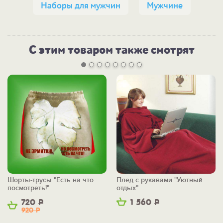
Наборы для мужчин
Мужчине
С этим товаром также смотрят
Шорты-трусы "Есть на что
Плед с рукавами "Уютный
посмотреть!"
отдых"
720
Р
1 560
Р
920
Р