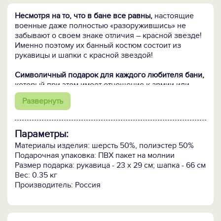
Несмотря на то, что в бане все равны,
настоящие
военные даже полностью «разоружившись» не
забывают о своем знаке отличия – красной звезде!
Именно поэтому их банный костюм состоит из
рукавицы и шапки с красной звездой!
Символичный подарок для каждого любителя бани,
который при этом имеет отношение к армии или
просто признан Вами настоящим героем!
Развернуть
В банный набор "Солдатский" входят:
- рукавица;
Параметры:
- шапка с красной звездой.
Материалы изделия: шерсть 50%, полиэстер 50%
Шапка и рукавица изготовлены из плотного
Подарочная упаковка: ПВХ пакет на молнии
шерстяного войлока с камуфляжным принтом.
Размер подарка: рукавица - 23 х 29 см; шапка - 66 см
Натуральный войлок обеспечивает самую лучшую
Вес: 0.35 кг
защиту от ожогов и перегрева в бане и сауне.
Производитель: Россия
Размер: универсальный.
ПОСМОТРИТЕ Bluetooth-колонку "Милитари" >>