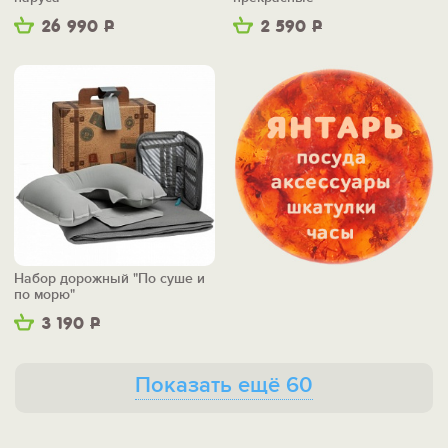
26 990
Р
2 590
Р
Набор дорожный "По суше и
по морю"
3 190
Р
Показать ещё 60