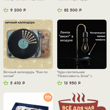
9 200
Р
82 500
Р
Вечный календарь "Как по
Чудо-светильник
нотам"
"Невесомость Блэк" с
беспроводной зарядкой
5 410
Р
13 950
Р