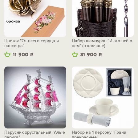
Цветок "От всего сердца и
Набор шампуров "И это всё о
навсегда"
нем" (в колчане)
11 900
Р
31 900
Р
Парусник хрустальный "Алые
Набор на 1 персону "Грани
паруса"
прекрасные"