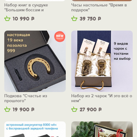
Набор книг в сундуке
Часы настольные "Время в
"Большим боссам и
подарок"
маленьким"
10 990
Р
39 750
Р
Подкова "Счастье из
Набор из 2 чарок "И это всё о
прошлого"
нем"
19 900
Р
27 900
Р