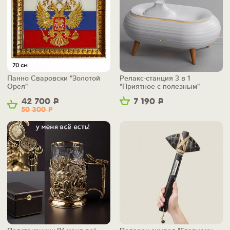
Панно Сваровски "Золотой
Релакс-станция 3 в 1
Орел"
"Приятное с полезным"
42 700
Р
7 190
Р
50 300
Р