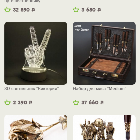
путешественнику"
32 850
Р
3 680
Р
3D-светильник "Виктория"
Набор для мяса "Medium"
2 390
Р
37 660
Р