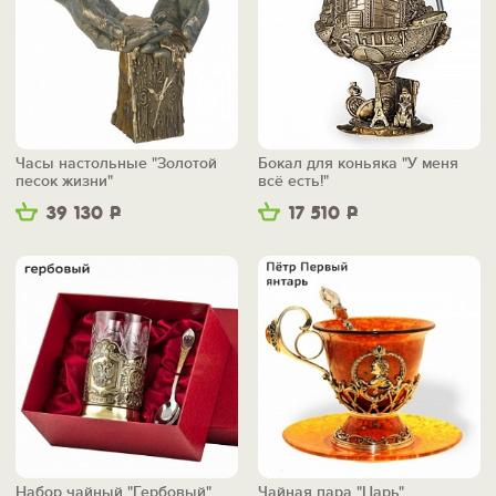
Часы настольные "Золотой
Бокал для коньяка "У меня
песок жизни"
всё есть!"
39 130
Р
17 510
Р
Набор чайный "Гербовый"
Чайная пара "Царь"