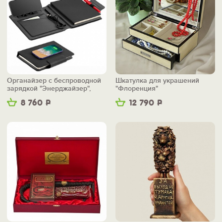
Органайзер с беспроводной
Шкатулка для украшений
зарядкой "Энерджайзер",
"Флоренция"
вер.2
8 760
Р
12 790
Р