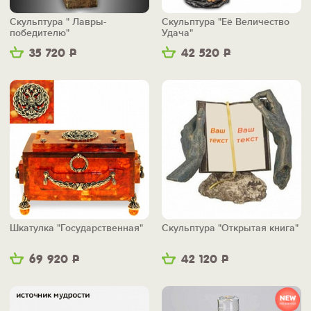
Скульптура " Лавры-
Скульптура "Её Величество
победителю"
Удача"
35 720
Р
42 520
Р
Шкатулка "Государственная"
Скульптура "Открытая книга"
69 920
Р
42 120
Р