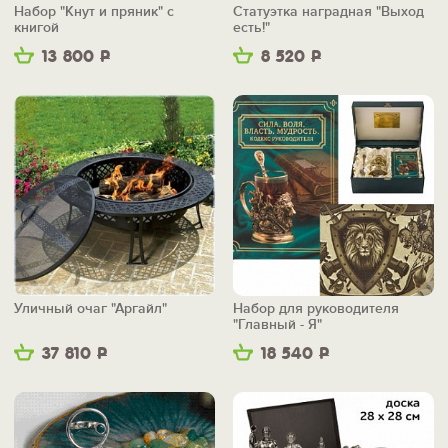
Набор "Кнут и пряник" с
Статуэтка наградная "Выход
книгой
есть!"
13 800
Р
8 520
Р
Уличный очаг "Аргайл"
Набор для руководителя
"Главный - Я"
37 810
Р
18 540
Р