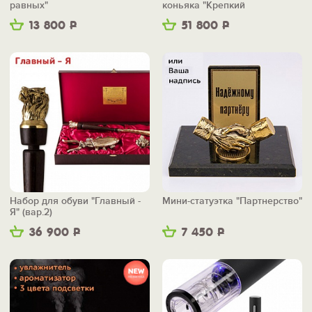
равных"
коньяка "Крепкий
фундамент"
13 800
Р
51 800
Р
Набор для обуви "Главный -
Мини-статуэтка "Партнерство"
Я" (вар.2)
36 900
Р
7 450
Р