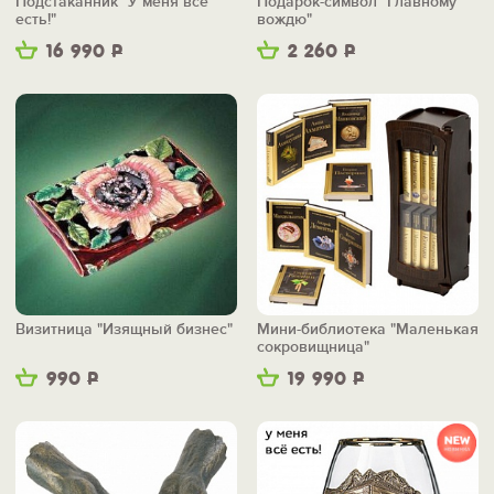
Подстаканник "У меня всё
Подарок-символ "Главному
есть!"
вождю"
16 990
Р
2 260
Р
Визитница "Изящный бизнес"
Мини-библиотека "Маленькая
сокровищница"
990
Р
19 990
Р