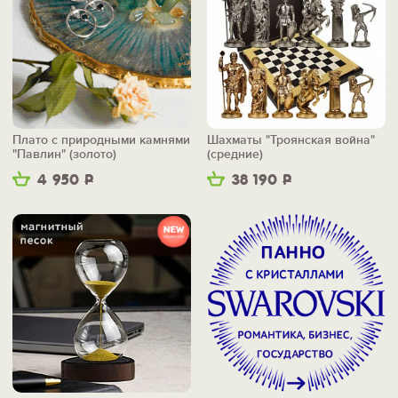
Плато с природными камнями
Шахматы "Троянская война"
"Павлин" (золото)
(средние)
4 950
Р
38 190
Р