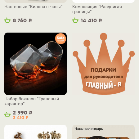
Настенные "Киловатт-часы"
Композиция "Раздвигая
границы"
8 760
Р
14 410
Р
Набор бокалов "Граненый
характер"
2 990
Р
3 410
Р