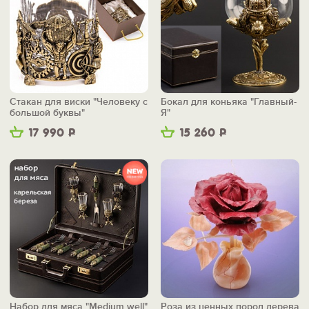
Стакан для виски "Человеку с
Бокал для коньяка "Главный-
большой буквы"
Я"
17 990
Р
15 260
Р
Набор для мяса "Medium well"
Роза из ценных пород дерева