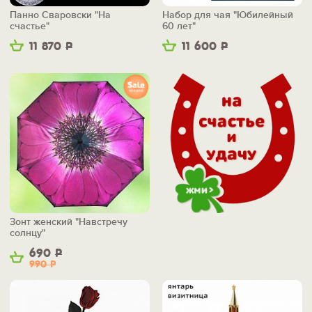
Панно Сваровски "На
Набор для чая "Юбилейный
счастье"
60 лет"
11 870
Р
11 600
Р
Зонт женский "Навстречу
солнцу"
690
Р
990
Р