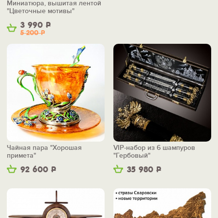
Миниатюра, вышитая лентой
"Цветочные мотивы"
3 990
Р
5 200
Р
Чайная пара "Хорошая
VIP-набор из 6 шампуров
примета"
"Гербовый"
92 600
Р
35 980
Р