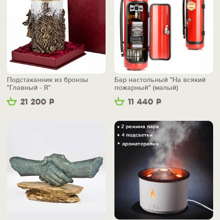
Подстаканник из бронзы
Бар настольный "На всякий
"Главный - Я"
пожарный" (малый)
21 200
Р
11 440
Р