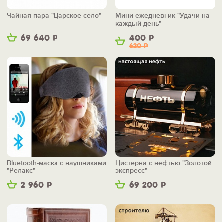
Чайная пара "Царское село"
Мини-ежедневник "Удачи на
каждый день"
69 640
Р
400
Р
620
Р
Bluetooth-маска с наушниками
Цистерна с нефтью "Золотой
"Релакс"
экспресс"
2 960
Р
69 200
Р