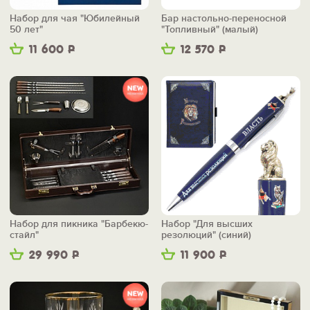
Набор для чая "Юбилейный
Бар настольно-переносной
50 лет"
"Топливный" (малый)
11 600
Р
12 570
Р
Набор для пикника "Барбекю-
Набор "Для высших
стайл"
резолюций" (синий)
29 990
Р
11 900
Р