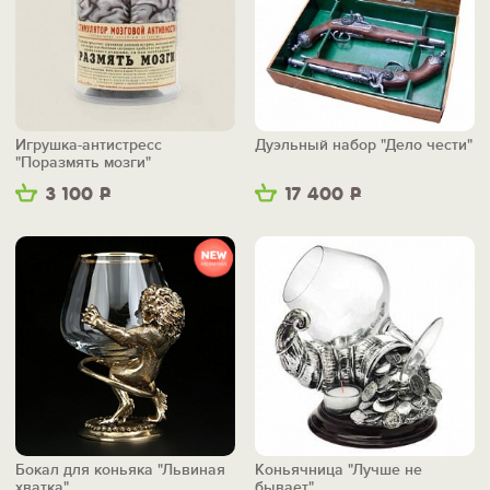
Игрушка-антистресс
Дуэльный набор "Дело чести"
"Поразмять мозги"
3 100
Р
17 400
Р
Бокал для коньяка "Львиная
Коньячница "Лучше не
хватка"
бывает"