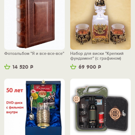
Фотоальбом "Я и все-все-все"
Набор для виски "Крепкий
фундамент" (с графином)
14 520
Р
69 900
Р