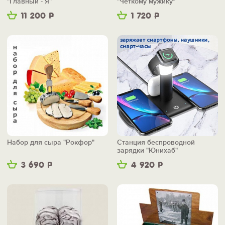
"Главный - Я"
"Чёткому мужику"
11 200
Р
1 720
Р
Набор для сыра "Рокфор"
Станция беспроводной
зарядки "Юнихаб"
3 690
Р
4 920
Р