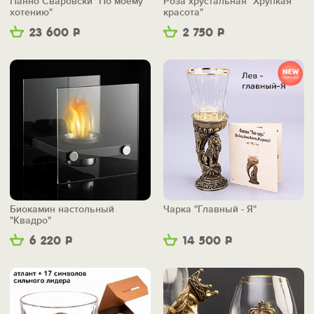
Панно Сваровски "По моему
Роза хрустальная "Хрупкая
хотению"
красота"
23 600
Р
2 750
Р
Биокамин настольный
Чарка "Главный - Я"
"Квадро"
6 220
Р
14 500
Р