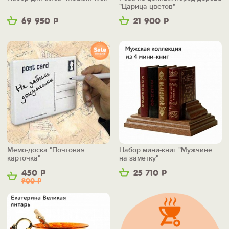
"Царица цветов"
69 950
Р
21 900
Р
Мемо-доска "Почтовая
Набор мини-книг "Мужчине
карточка"
на заметку"
450
Р
25 710
Р
900
Р