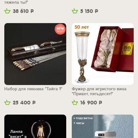
тяжела ты!"
38 610
Р
5 150
Р
Набор для пикника "Тайга 1"
Фужер для игристого вина
"Привет, пятьдесят!"
25 400
Р
16 900
Р