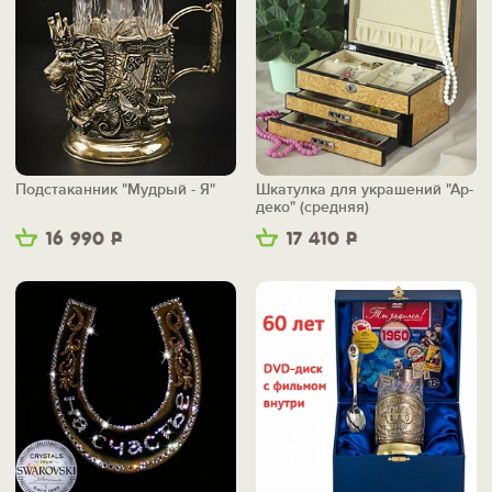
Подстаканник "Мудрый - Я"
Шкатулка для украшений "Ар-
деко" (средняя)
16 990
Р
17 410
Р