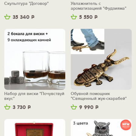
Скульптура "Договор"
Увлажнитель с
ароматизацией "Фудзияма"
35 340
Р
5 550
Р
Набор для виски "Почувствуй
Обувной помощник
вкус"
"Священный жук-скарабей"
3 730
Р
9 990
Р