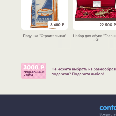
6 800
Р
3 680
Р
22 500
Р
ьная
Подушка "Строительная"
Набор для обуви "Главн
RUS"
- Я"
Не можете выбрать из разнообраз
подарков? Подарите выбор!
cont
Всегда от