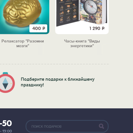
400
Р
1 290
Р
Релаксатор "Разомни
Часы-книга "Виды
Мотиваци
мозги"
энергетики"
побе
Подберите подарки к ближайшему
празднику!
2-50
— 19:00