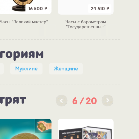
16 500
Р
24 510
Р
Часы "Великий мастер"
Часы с барометром
Часы ав
"Государственные"
с 
егориям
Мужчине
Женщине
трят
6
20