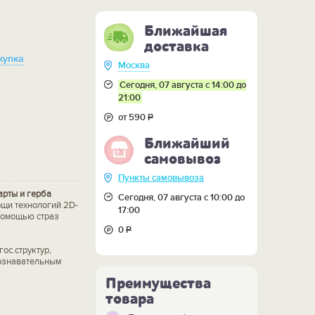
Ближайшая
доставка
купка
Москва
Сегодня, 07 августа с 14:00 до
21:00
от 590
Р
Ближайший
самовывоз
Пункты самовывоза
арты и герба
Сегодня, 07 августа с 10:00 до
щи технологий 2D-
17:00
помощью страз
0
Р
ос.структур,
ознавательным
Преимущества
товара