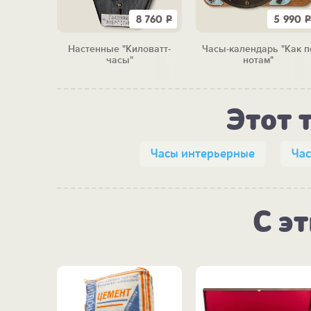
6 640
Р
8 760
Р
5 990
Р
сный
Настенные "Киловатт-
Часы-календарь "Как п
ный"
часы"
нотам"
Этот 
Часы интерьерные
Ча
С э