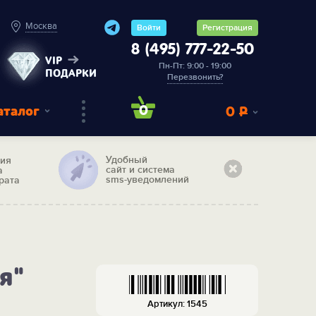
Москва
Войти
Регистрация
8 (495) 777-22-50
VIP
Пн-Пт: 9:00 - 19:00
ПОДАРКИ
Перезвонить?
аталог
0
0
Р
Удобный
тия
сайт и система
а
sms-уведомлений
рата
я"
Артикул: 1545