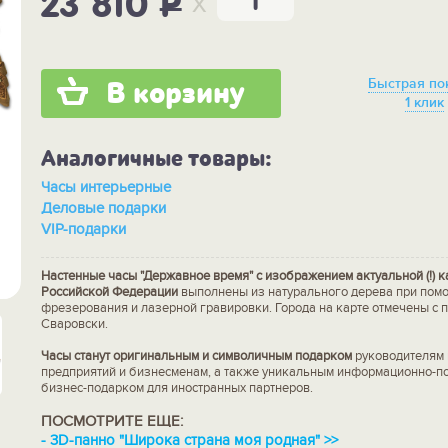
x
23 810
P
Быстрая по
В корзину
1 клик
Аналогичные товары:
Часы интерьерные
Деловые подарки
VIP-подарки
Настенные часы "Державное время" с изображением актуальной (!) к
Российской Федерации
выполнены из натурального дерева при помо
фрезерования и лазерной гравировки. Города на карте отмечены с 
Сваровски.
Часы станут оригинальным и символичным подарком
руководителям г
предприятий и бизнесменам, а также уникальным информационно-п
бизнес-подарком для иностранных партнеров.
ПОСМОТРИТЕ ЕЩЕ:
-
3D-панно "Широка страна моя родная" >>