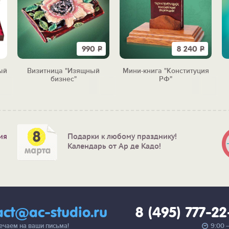
990
Р
8 240
Р
ый
Визитница "Изящный
Мини-книга "Конституция
бизнес"
РФ"
ия
Подарки к любому празднику!
Календарь от Ар де Кадо!
act@ac-studio.ru
8 (495) 777-2
вечаем на ваши письма!
9:00 