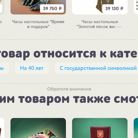
39 750
Р
39 130
Р
о
Часы настольные "Время
Часы настольные
в подарок"
"Золотой песок жизни"
товар относится к кат
сы
На 40 лет
С государственной символикой
Обратите внимание
тим товаром также смо