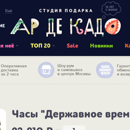
Еще
СТУДИЯ ПОДАРКА
ИЕ
я неё
ТОП 20
Sale
Новинки
К
Шоу-рум
Оперативная
Гаран
и самовывоз
доставка
обмен
в центре Москвы
за 2 часа
и возв
Часы "Державное врем