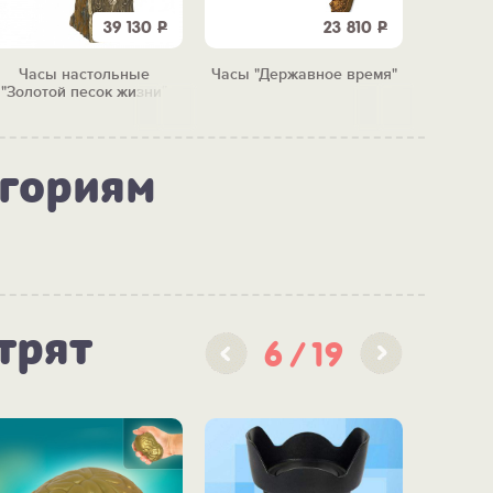
39 130
Р
23 810
Р
Часы настольные
Часы "Державное время"
Станция
"Золотой песок жизни"
за
егориям
трят
6
19