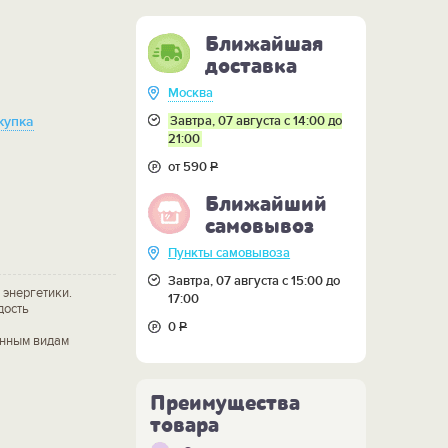
Ближайшая
доставка
Москва
Завтра, 07 августа с 14:00 до
купка
21:00
от 590
Р
Ближайший
самовывоз
Пункты самовывоза
Завтра, 07 августа с 15:00 до
 энергетики.
17:00
дость
0
Р
онным видам
Преимущества
товара