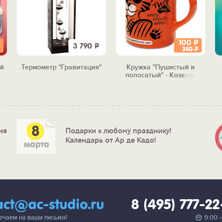
100
Р
3 790
Р
350
Р
й
Термометр "Гравитация"
Кружка "Пушистый и
полосатый" - Козерог
ия
Подарки к любому празднику!
Календарь от Ар де Кадо!
act@ac-studio.ru
8 (495) 777-2
вечаем на ваши письма!
9:00 