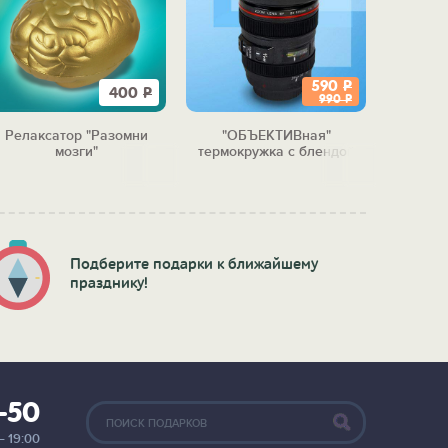
590
Р
400
Р
990
Р
Релаксатор "Разомни
"ОБЪЕКТИВная"
Релакс
мозги"
термокружка с блендой
"Вред
Подберите подарки к ближайшему
празднику!
2-50
— 19:00