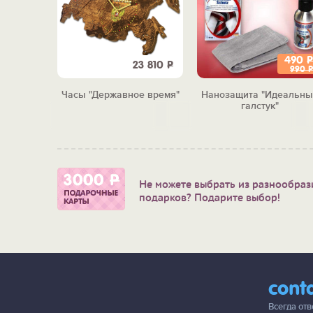
490
Р
5 410
Р
23 810
Р
990
Р
ь "Как по
Часы "Державное время"
Нанозащита "Идеальны
галстук"
Не можете выбрать из разнообраз
подарков? Подарите выбор!
cont
Всегда от