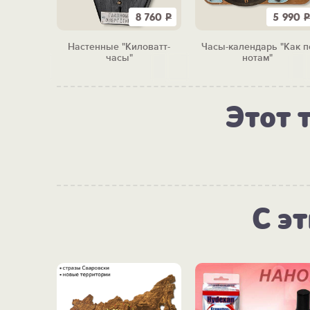
6 870
Р
8 760
Р
5 990
Р
чные
Настенные "Киловатт-
Часы-календарь "Как п
оролей"
часы"
нотам"
Этот 
С э