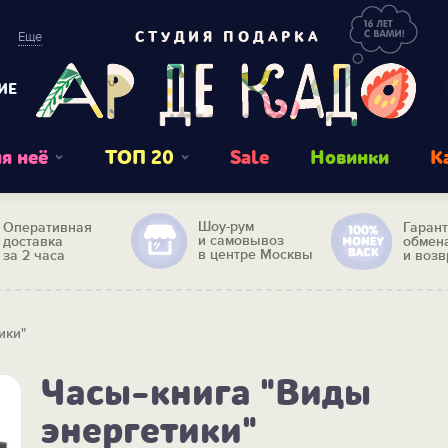
Еще
СТУДИЯ ПОДАРКА
ИЕ
я неё
ТОП 20
Sale
Новинки
К
Шоу-рум
Оперативная
Гаран
и самовывоз
доставка
обмен
в центре Москвы
за 2 часа
и возв
ики"
Часы-книга "Виды
энергетики"