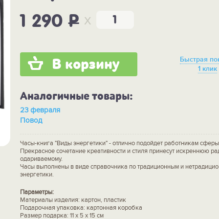
x
1 290
P
Быстрая по
В корзину
1 клик
Аналогичные товары:
23 февраля
Повод
Часы-книга "Виды энергетики" - отлично подойдет работникам сферы
Прекрасное сочетание креативности и стиля принесут искреннюю ра
одариваемому.
Часы выполнены в виде справочника по традиционным и нетрадици
энергетики.
Параметры:
Материалы изделия: картон, пластик
Подарочная упаковка: картонная коробка
Размер подарка: 11 х 5 х 15 см