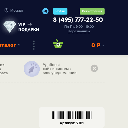
Москва
Войти
Регистрация
8 (495) 777-22-50
VIP
Пн-Пт: 9:00 - 19:00
ПОДАРКИ
Перезвонить?
аталог
0
0
Р
Удобный
тия
сайт и система
а
sms-уведомлений
рата
Артикул: 5381