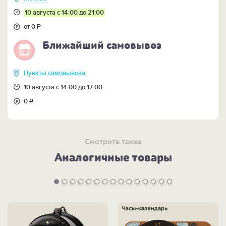
10 августа с 14:00 до 21:00
Кому:
эстетам и ценителям искусства, которые
получают истинное наслаждение от действительно
от 0
Р
роскошных подарков, а также тем, кто понимает
Ближайший самовывоз
толк в действительно красивых и статусных вещах!
ВНИМАНИЕ! Покрытие на скульптуру наносится
Пункты самовывоза
вручную, поэтому допускается незначительное
отличие оттенков золотого.
10 августа с 14:00 до 17:00
0
Р
Смотрите также
Аналогичные товары