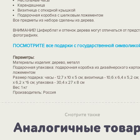
Настольные часы
Карандашница
Визитница с откидной крышкой
Подарочная коробка с шелковым ложементом
Все предметы из набора сделаны из дерева.
ВНИМАНИЕ! Циферблат и оттенок дерева могут отличаться от предс
фотографиях.
ПОСМОТРИТЕ все подарки с государственной символикой
Параметры:
Материалы изделия: дерево, металл
Подарочная упаковка: подарочная коробка из дизайнерского карто
ложементом
Размер подарка: часы - 12,7 х 10 х 5 см; визитница - 10,6 х 6,4 х 5,2 с
х 6,2 х *6 см; упаковка - 30,4 х 27 x 8 см
Вес: 1 кг
Производитель: Россия
Смотрите также
Аналогичные това