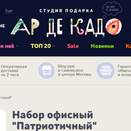
Еще
СТУДИЯ ПОДАРКА
ИЕ
я неё
ТОП 20
Sale
Новинки
К
Шоу-рум
Оперативная
Гаран
и самовывоз
доставка
обмен
в центре Москвы
за 2 часа
и возв
ичный"
Набор офисный
"Патриотичный"