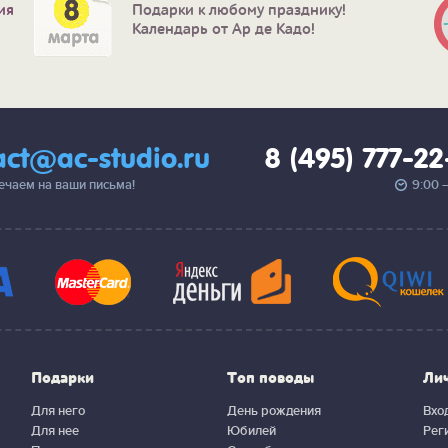
ия
Подарки к любому празднику!
Календарь от Ар де Кадо!
act@ac-studio.ru
8 (495) 777-2
вечаем на ваши письма!
9:00 
Подарки
Топ поводы
Ли
Для него
День рождения
Вхо
Для нее
Юбилей
Рег