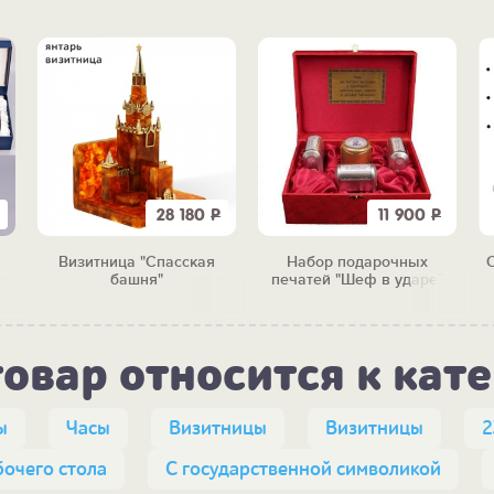
28 180
Р
11 900
Р
Визитница "Спасская
Набор подарочных
С
башня"
печатей "Шеф в ударе"
товар относится к кат
ы
Часы
Визитницы
Визитницы
2
бочего стола
С государственной символикой