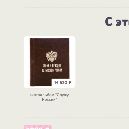
С э
14 520
Р
Фотоальбом "Служу
России"