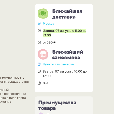
Ближайшая
доставка
Москва
Завтра, 07 августа с 11:00 до
21:00
от 590
Р
Ближайший
самовывоз
Пункты самовывоза
Завтра, 07 августа с 10:00 до
17:00
а можно назвать
огая сердцу страна.
0
Р
исный
его превосходным
дка в виде герба
Преимущества
раздник.
товара