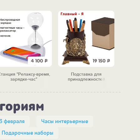
4 100
Р
19 150
Р
танция "Релаксу-время,
Подставка для
Набор 
зарядке-час"
принадлежностей
высш
"Главный - Я"
егориям
3 февраля
Часы интерьерные
Подарочные наборы