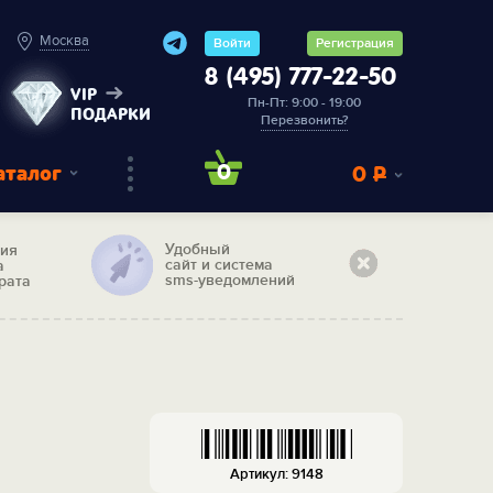
Москва
Войти
Регистрация
8 (495) 777-22-50
VIP
Пн-Пт: 9:00 - 19:00
ПОДАРКИ
Перезвонить?
аталог
0
0
Р
Удобный
тия
сайт и система
а
sms-уведомлений
рата
Артикул: 9148