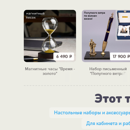
0 450
Р
6 490
Р
17 900
Р
рибор
Магнитные часы "Время -
Набор письменный
бычи"
золото"
"Попутного ветра!"
Этот 
Настольные наборы и аксессуар
Для кабинета и ра