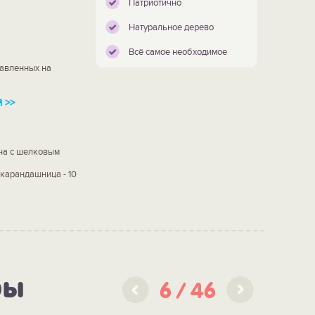
Патриотично
Натуральное дерево
Всё самое необходимое
тавленных на
 >>
на с шелковым
м; карандашница - 10
ры
6
46