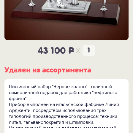
x
43 100
P
Удален из ассортимента
Письменный набор "Черное золото" - отличный
символичный подарок для работника "нефтяного
фронта"!
Прибор выполнен на итальянской фабрике Линия
Ардженти, посредством использования трех
типологий производственного процесса: техники
литья, гальванопокрытия и штамповки.
Из эпоксидной смолы с добавлением мраморной