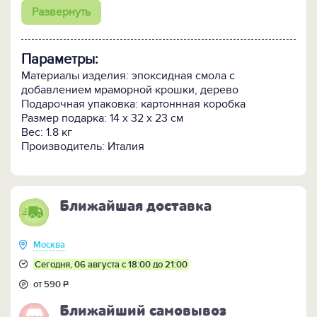
крошки отливается изделие, которое затем
Развернуть
покрывается серебряным слоем и далее
покрывается слоем бесцветного лака, что бы
серебряное покрытие не стиралось и не тускнело
Параметры:
со временем.
Материалы изделия: эпоксидная смола с
добавлением мраморной крошки, дерево
Подарочная упаковка: картоннная коробка
Размер подарка: 14 х 32 х 23 см
Вес: 1.8 кг
Производитель: Италия
Ближайшая доставка
Москва
Сегодня, 06 августа с 18:00 до 21:00
от 590
Р
Ближайший самовывоз