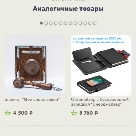
Аналогичные товары
Блокнот "Мое слово-закон"
Органайзер с беспроводной
зарядкой "Энерджайзер",
вер.2
4 500
Р
8 760
Р