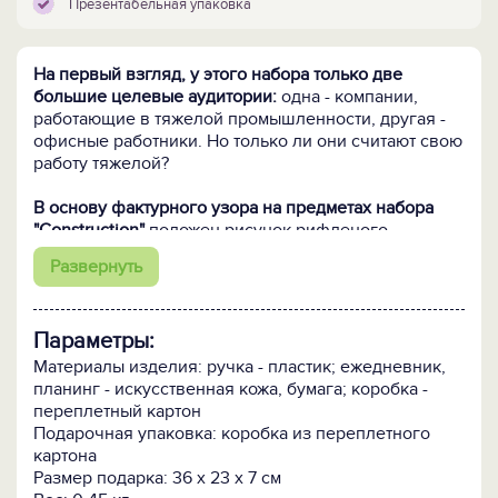
Презентабельная упаковка
На первый взгляд, у этого набора только две
большие целевые аудитории:
одна - компании,
работающие в тяжелой промышленности, другая -
офисные работники. Но только ли они считают свою
работу тяжелой?
В основу фактурного узора на предметах набора
"Construction"
положен рисунок рифленого
металлического листа. Благодаря выпуклым
Развернуть
насечкам-рифелям, поверхность алюминиевого или
стального листа становится шероховатой и не
скользит. Такие листы широко используются в
Параметры:
промышленном и гражданском строительстве, судо-
и автомобилестроении, пищевой промышленности.
Материалы изделия: ручка - пластик; ежедневник,
А дизайнеры с удовольствием включают фактурные
планинг - искусственная кожа, бумага; коробка -
панели в создаваемые ими минималистичные
переплетный картон
интерьеры.
Подарочная упаковка: коробка из переплетного
картона
Высокие показатели безопасности, устойчивость к
Размер подарка: 36 х 23 х 7 см
негативным внешним воздействиям и элегантный