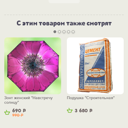
С этим товаром также смотрят
Зонт женский "Навстречу
Подушка "Строительная"
солнцу"
690
Р
3 680
Р
990
Р