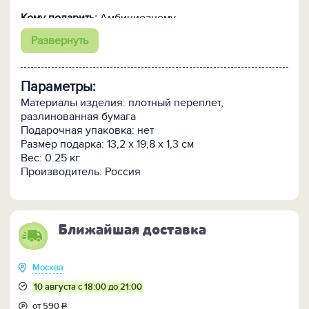
Кому подарить:
Амбициозному,
целеустремленному и прогрессивному
Развернуть
поклоннику планирования, тайм-менеджмента,
визуализации и прочих техник успеха. Тому, кому
наскучили линеечки и линейные решения. Тому, кто
Параметры:
стремится вверх, к успеху.
Материалы изделия: плотный переплет,
разлинованная бумага
Подарочная упаковка: нет
Размер подарка: 13,2 х 19,8 х 1,3 см
Вес: 0.25 кг
Производитель: Россия
Ближайшая доставка
Москва
10 августа с 18:00 до 21:00
от 590
Р