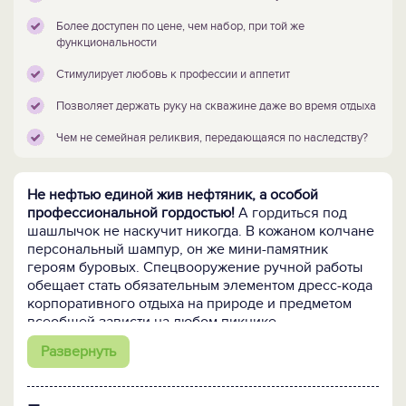
Более доступен по цене, чем набор, при той же
функциональности
Стимулирует любовь к профессии и аппетит
Позволяет держать руку на скважине даже во время отдыха
Чем не семейная реликвия, передающаяся по наследству?
Не нефтью единой жив нефтяник, а особой
профессиональной гордостью!
А гордиться под
шашлычок не наскучит никогда. В кожаном колчане
персональный шампур, он же мини-памятник
героям буровых. Спецвооружение ручной работы
обещает стать обязательным элементом дресс-кода
корпоративного отдыха на природе и предметом
всеобщей зависти на любом пикнике.
Развернуть
Как дарить один шампур?
С максимальным пафосом:
это не для общего пользования, а лично Вам и
только Вам!!! К тому же, такой набор более доступен