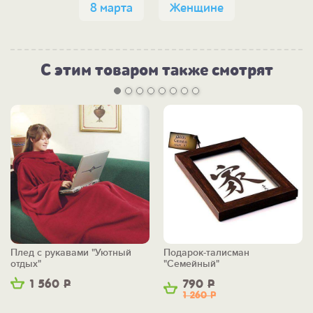
8 марта
Женщине
С этим товаром также смотрят
Плед с рукавами "Уютный
Подарок-талисман
отдых"
"Семейный"
1 560
Р
790
Р
1 260
Р