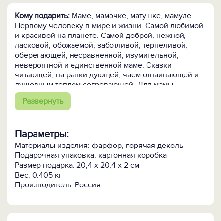
Кому подарить:
Маме, мамочке, матушке, мамуле.
Первому человеку в мире и жизни. Самой любимой
и красивой на планете. Самой доброй, нежной,
ласковой, обожаемой, заботливой, терпеливой,
оберегающей, несравненной, изумительной,
невероятной и единственной маме. Сказки
читающей, на ранки дующей, чаем отпаивающей и
душевным теплом согревающей. Для мамы,
мамочки, матушки, мамули.
Развернуть
Для чего:
Чтобы порадовать и выразить сердечную
признательность. Чтобы вызвать улыбку, зажечь
Параметры:
глаза, выразить свою заботу и привязанность.
Чтобы воздать должное за труды, заботы и любовь.
Материалы изделия: фарфор, горячая деколь
Подарочная упаковка: картонная коробка
Размер подарка: 20,4 х 20,4 х 2 см
Вес: 0.405 кг
Производитель: Россия