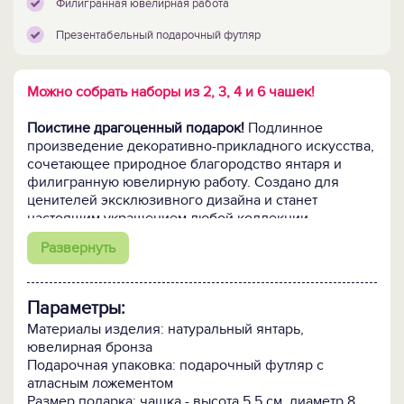
Филигранная ювелирная работа
Презентабельный подарочный футляр
Можно собрать наборы из 2, 3, 4 и 6 чашек!
Поистине драгоценный подарок!
Подлинное
произведение декоративно-прикладного искусства,
сочетающее природное благородство янтаря и
филигранную ювелирную работу. Создано для
ценителей эксклюзивного дизайна и станет
настоящим украшением любой коллекции.
Развернуть
Чайная пара "Модерн"
произведена из балтийского
янтаря по уникальной, единственной в мире
технологии, позволяющей максимально сохранить
Параметры:
его первозданность. Её суть состоит в спекании
отдельных камешков янтаря в единое целое.
Материалы изделия: натуральный янтарь,
Именно в спекании, а не в плавке, когда
ювелирная бронза
расплавленный до жидкого состояния янтарь
Подарочная упаковка: подарочный футляр с
прессуется под большим давлением. При спекании
атласным ложементом
кусочки янтаря соединяются между собой только по
Размер подарка: чашка - высота 5,5 см, диаметр 8