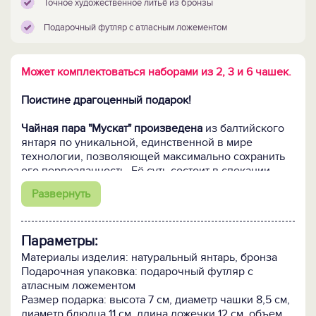
Точное художественное литьё из бронзы
Подарочный футляр с атласным ложементом
Может комплектоваться наборами из 2, 3 и 6 чашек.
Поистине драгоценный подарок!
Чайная пара "Мускат" произведена
из балтийского
янтаря по уникальной, единственной в мире
технологии, позволяющей максимально сохранить
его первозданность. Её суть состоит в спекании
отдельных камешков янтаря в единое целое.
Развернуть
Именно в спекании, а не в плавке, когда
расплавленный до жидкого состояния янтарь
прессуется под большим давлением. При спекании
Параметры:
кусочки янтаря соединяются между собой только по
периметру посредством диффузии (без клеевых
Материалы изделия: натуральный янтарь, бронза
составов!), что позволяет полностью сохранить
Подарочная упаковка: подарочный футляр с
природный цвет, состав и свойства янтаря, а значит,
атласным ложементом
ту неповторимую красоту, за которую этот теплый и
Размер подарка: высота 7 см, диаметр чашки 8,5 см,
живой камень высоко ценят во всем мире. И
диаметр блюдца 11 см, длина ложечки 12 см, объем