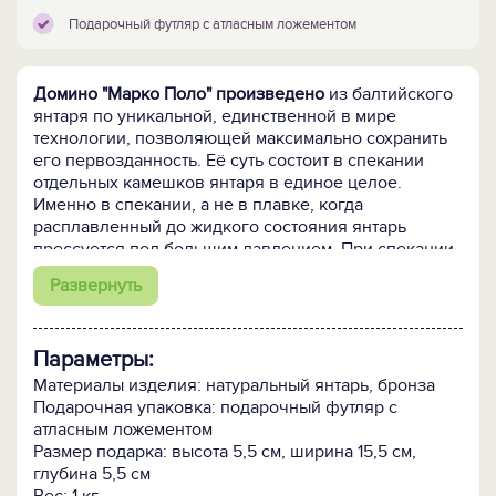
Подарочный футляр с атласным ложементом
Домино "Марко Поло" произведено
из балтийского
янтаря по уникальной, единственной в мире
технологии, позволяющей максимально сохранить
его первозданность. Её суть состоит в спекании
отдельных камешков янтаря в единое целое.
Именно в спекании, а не в плавке, когда
расплавленный до жидкого состояния янтарь
прессуется под большим давлением. При спекании
кусочки янтаря соединяются между собой только по
Развернуть
периметру посредством диффузии (без клеевых
составов!), что позволяет полностью сохранить
природный цвет, состав и свойства янтаря, а значит,
Параметры:
ту неповторимую красоту, за которую этот теплый и
живой камень высоко ценят во всем мире. И
Материалы изделия: натуральный янтарь, бронза
никаких добавок: как искусственных, так и
Подарочная упаковка: подарочный футляр с
натуральных!
атласным ложементом
Размер подарка: высота 5,5 см, ширина 15,5 см,
После спекания изделие вручную
шлифуется,
глубина 5,5 см
полируется и соединяется с бронзовым декором.