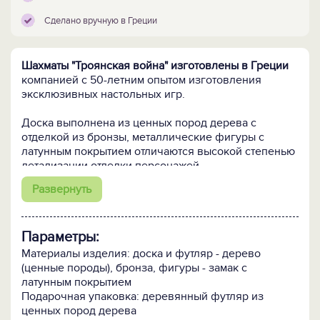
Сделано вручную в Греции
Шахматы "Троянская война" изготовлены в Греции
компанией с 50-летним опытом изготовления
эксклюзивных настольных игр.
Доска выполнена из ценных пород дерева с
отделкой из бронзы, металлические фигуры с
латунным покрытием отличаются высокой степенью
детализации отделки персонажей.
Развернуть
Размер доски 44 х 44 см. Высота короля - 9,7 см,
пешки - 6,5 см.
Параметры:
Кому подарить:
военному, историку, руководителю,
VIP персоне или просто любителю этой
Материалы изделия: доска и футляр - дерево
замечательной игры.
(ценные породы), бронза, фигуры - замак с
латунным покрытием
ПОСМОТРИТЕ ЕЩЁ:
Подарочная упаковка: деревянный футляр из
-
Шахматы "Троянская война" с доской 28 х 28 см >>
ценных пород дерева