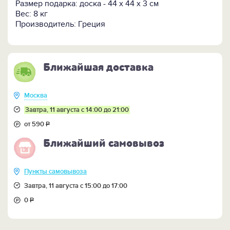
-
Все шахматы >>
Размер подарка: доска - 44 x 44 x 3 см
-
Все настольные игры >>
Вес: 8 кг
Производитель: Греция
Ближайшая доставка
Москва
Завтра, 11 августа с 14:00 до 21:00
от 590
Р
Ближайший самовывоз
Пункты самовывоза
Завтра, 11 августа с 15:00 до 17:00
0
Р