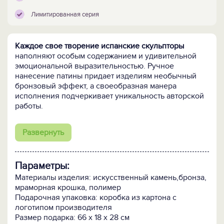
Лимитированная серия
Каждое свое творение испанские скульпторы
наполняют особым содержанием и удивительной
эмоциональной выразительностью. Ручное
нанесение патины придает изделиям необычный
бронзовый эффект, а своеобразная манера
исполнения подчеркивает уникальность авторской
работы.
Каждая скульптура имеет
Развернуть
индивидуальный серийный номер и сертификат
подлинности.
Параметры:
Материалы изделия: искусственный камень,бронза,
мраморная крошка, полимер
Подарочная упаковка: коробка из картона с
логотипом производителя
Размер подарка: 66 х 18 х 28 см