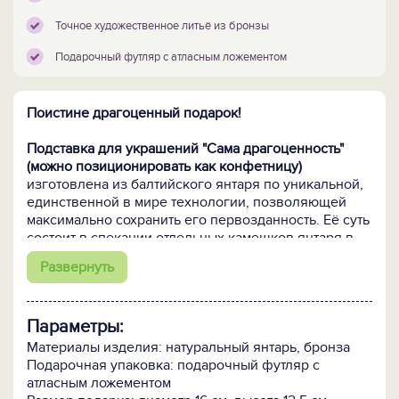
Точное художественное литьё из бронзы
Подарочный футляр с атласным ложементом
Поистине драгоценный подарок!
Подставка для украшений "Сама драгоценность"
(можно позиционировать как конфетницу)
изготовлена из балтийского янтаря по уникальной,
единственной в мире технологии, позволяющей
максимально сохранить его первозданность. Её суть
состоит в спекании отдельных камешков янтаря в
единое целое. Именно в спекании, а не в плавке,
Развернуть
когда расплавленный до жидкого состояния янтарь
прессуется под большим давлением. При спекании
кусочки янтаря соединяются между собой только по
Параметры:
периметру посредством диффузии (без клеевых
составов!), что позволяет полностью сохранить
Материалы изделия: натуральный янтарь, бронза
природный цвет, состав и свойства янтаря, а значит,
Подарочная упаковка: подарочный футляр с
ту неповторимую красоту, за которую этот теплый и
атласным ложементом
живой камень высоко ценят во всем мире. И