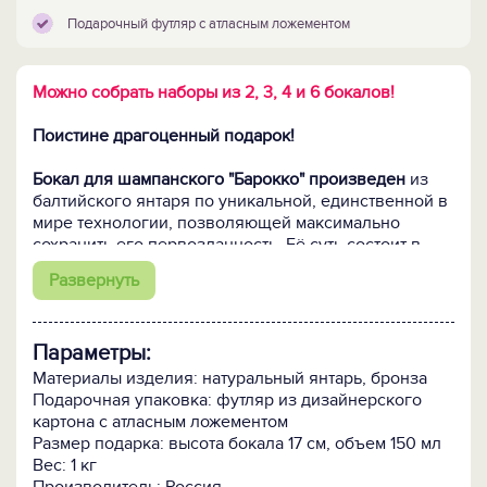
Подарочный футляр с атласным ложементом
Можно собрать наборы из 2, 3, 4 и 6 бокалов!
Поистине драгоценный подарок!
Бокал для шампанского "Барокко" произведен
из
балтийского янтаря по уникальной, единственной в
мире технологии, позволяющей максимально
сохранить его первозданность. Её суть состоит в
спекании отдельных камешков янтаря в единое
Развернуть
целое. Именно в спекании, а не в плавке, когда
расплавленный до жидкого состояния янтарь
прессуется под большим давлением. При спекании
Параметры:
кусочки янтаря соединяются между собой только по
периметру посредством диффузии (без клеевых
Материалы изделия: натуральный янтарь, бронза
составов!), что позволяет полностью сохранить
Подарочная упаковка: футляр из дизайнерского
природный цвет, состав и свойства янтаря, а значит,
картона с атласным ложементом
ту неповторимую красоту, за которую этот теплый и
Размер подарка: высота бокала 17 см, объем 150 мл
живой камень высоко ценят во всем мире. И
Вес: 1 кг
никаких добавок: как искусственных, так и