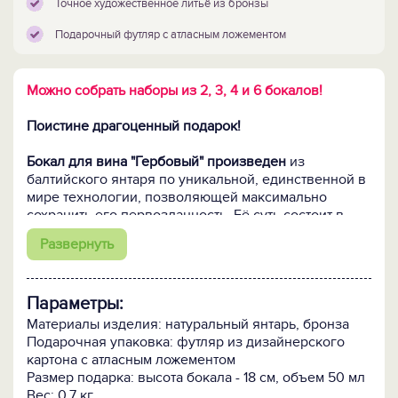
Точное художественное литьё из бронзы
Подарочный футляр с атласным ложементом
Можно собрать наборы из 2, 3, 4 и 6 бокалов!
Поистине драгоценный подарок!
Бокал для вина "Гербовый" произведен
из
балтийского янтаря по уникальной, единственной в
мире технологии, позволяющей максимально
сохранить его первозданность. Её суть состоит в
спекании отдельных камешков янтаря в единое
Развернуть
целое. Именно в спекании, а не в плавке, когда
расплавленный до жидкого состояния янтарь
прессуется под большим давлением. При спекании
Параметры:
кусочки янтаря соединяются между собой только по
периметру посредством диффузии (без клеевых
Материалы изделия: натуральный янтарь, бронза
составов!), что позволяет полностью сохранить
Подарочная упаковка: футляр из дизайнерского
природный цвет, состав и свойства янтаря, а значит,
картона с атласным ложементом
ту неповторимую красоту, за которую этот теплый и
Размер подарка: высота бокала - 18 см, объем 50 мл
живой камень высоко ценят во всем мире. И
Вес: 0.7 кг