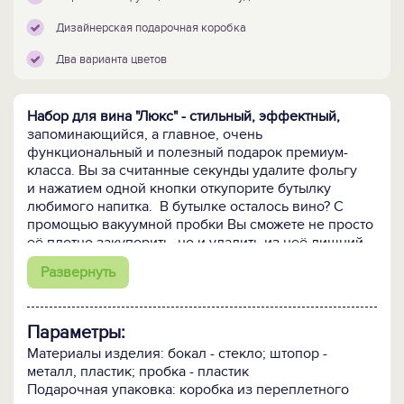
Дизайнерская подарочная коробка
Два варианта цветов
Набор для вина "Люкс" - стильный, эффектный,
запоминающийся, а главное, очень
функциональный и полезный подарок премиум-
класса. Вы за считанные секунды удалите фольгу
и нажатием одной кнопки откупорите бутылку
любимого напитка. В бутылке осталось вино? С
промощью вакуумной пробки Вы сможете не просто
её плотно закупорить, но и удалить из неё лишний
кислород, продлив срок хранения напитка и
Развернуть
максимально сохранив его вкусовые качества.
Дизайнерская коробка
произведет впечатление
Параметры:
при вручении подарка, а высокое качество и
функциональность аксессуаров набора сделают
Материалы изделия: бокал - стекло; штопор -
Ваш подарок действительно полезным и желанным.
металл, пластик; пробка - пластик
Подарочная упаковка: коробка из переплетного