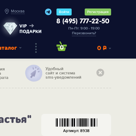
Москва
Войти
Регистрация
8 (495) 777-22-50
VIP
Пн-Пт: 9:00 - 19:00
ПОДАРКИ
Перезвонить?
аталог
0
0
Р
Удобный
тия
сайт и система
а
sms-уведомлений
рата
астья"
Артикул: 8938