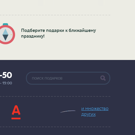
подсветкой)
Подберите подарки к ближайшему
празднику!
2-50
— 19:00
и множество
других