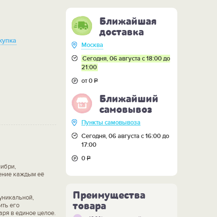
Ближайшая
доставка
купка
Москва
Сегодня, 06 августа с 18:00 до
21:00
от 0
Р
Ближайший
самовывоз
Пункты самовывоза
Сегодня, 06 августа с 16:00 до
17:00
0
Р
либри,
дение каждым её
Преимущества
уникальной,
товара
ить его
аря в единое целое.