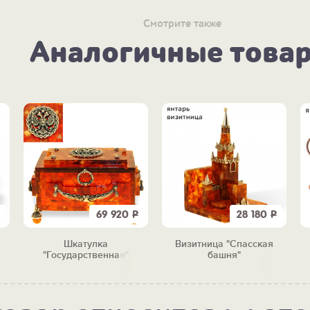
Смотрите также
Аналогичные това
69 920
Р
28 180
Р
Шкатулка
Визитница "Спасская
"Государственная"
башня"