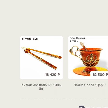
5 220
Р
18 420
Р
82 500
Р
ьные
Китайские палочки "Инь-
Чайная пара "Царь"
лики"
Ян"