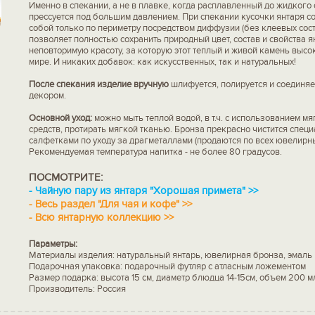
Именно в спекании, а не в плавке, когда расплавленный до жидкого 
прессуется под большим давлением. При спекании кусочки янтаря 
собой только по периметру посредством диффузии (без клеевых соста
позволяет полностью сохранить природный цвет, состав и свойства янт
неповторимую красоту, за которую этот теплый и живой камень высок
мире. И никаких добавок: как искусственных, так и натуральных!
После спекания изделие вручную
шлифуется, полируется и соединяе
декором.
Основной уход:
можно мыть теплой водой, в т.ч. с использованием м
средств, протирать мягкой тканью. Бронза прекрасно чистится спец
салфетками по уходу за драгметаллами (продаются по всех ювелирны
Рекомендуемая температура напитка - не более 80 градусов.
ПОСМОТРИТЕ:
-
Чайную пару из янтаря "Хорошая примета" >>
-
Весь раздел "Для чая и кофе" >>
-
Всю янтарную коллекцию >>
Параметры:
Материалы изделия: натуральный янтарь, ювелирная бронза, эмаль
Подарочная упаковка: подарочный футляр с атласным ложементом
Размер подарка: высота 15 см, диаметр блюдца 14-15см, объем 200 м
Производитель: Россия