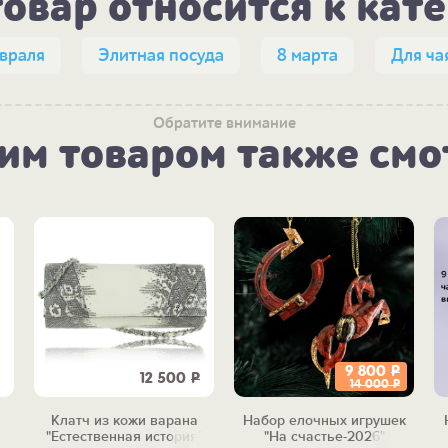
товар относится к кат
евраля
Элитная посуда
8 марта
Для ча
Обратите внимание
тим товаром также смо
9 800
Р
12 500
Р
14 000
Р
Клатч из кожи варана
Набор елочных игрушек
"Естественная история"
"На счастье-2026"