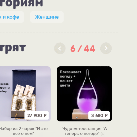
егориям
я и кофе
Женщине
трят
6
44
27 900
Р
3 680
Р
Набор из 2 чарок "И это
Чудо-метеостанция "А
Скульп
всё о нем"
теперь о погоде" (с