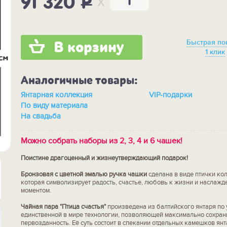
x
91 320
P
Быстрая по
В корзину
1 клик
Аналогичные товары:
Янтарная коллекция
VIP-подарки
По виду материала
На свадьба
Можно собрать наборы из 2, 3, 4 и 6 чашек!
Поистине драгоценный и жизнеутверждающий подарок!
Бронзовая с цветной эмалью ручка чашки
сделана в виде птички ко
которая символизирует радость, счастье, любовь к жизни и наслаж
моментом.
Чайная пара "Птица счастья"
произведена из балтийского янтаря по 
единственной в мире технологии, позволяющей максимально сохран
первозданность. Её суть состоит в спекании отдельных камешков янт