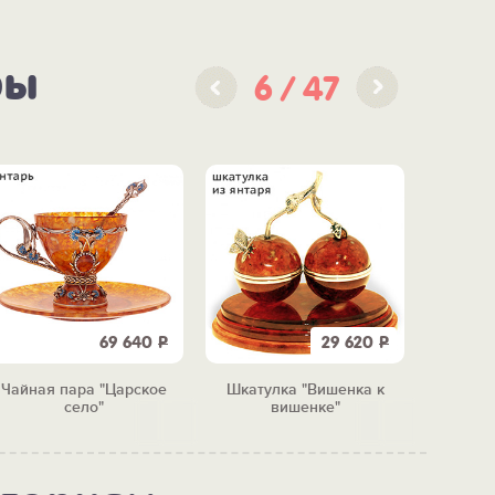
ры
6
47
69 640
Р
29 620
Р
Чайная пара "Царское
Шкатулка "Вишенка к
Ч
село"
вишенке"
"И