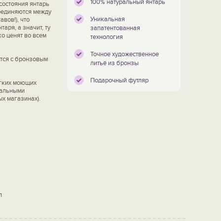
100% натуральный янтарь
состояния янтарь
соединяются между
Уникальная
вов!), что
аря, а значит, ту
запатентованная
о ценят во всем
технология
Точное художественное
тся с бронзовым
литьё из бронзы
Подарочный футляр
ягких моющих
иальными
х магазинах).
л