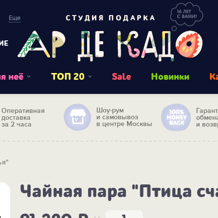
Еще
СТУДИЯ ПОДАРКА
ИЕ
я неё
ТОП 20
Sale
Новинки
К
Шоу-рум
Оперативная
Гаран
и самовывоз
доставка
обмен
в центре Москвы
за 2 часа
и возв
ья"
Чайная пара "Птица сч