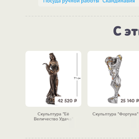
Посуда ручной работы "Скандинавия"
С э
8 190
Р
42 520
Р
25 140
Р
янская
Скульптура "Её
Скульптура "Фортуна"
ние)
Величество Удача"