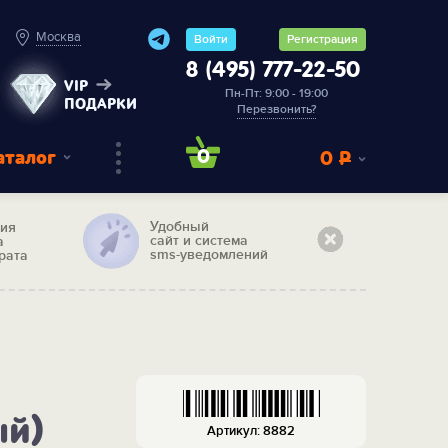
Москва
Войти
Регистрация
8 (495) 777-22-50
VIP
Пн-Пт: 9:00 - 19:00
ПОДАРКИ
Перезвонить?
аталог
0
0
Р
Удобный
тия
сайт и система
а
sms-уведомлений
рата
ый)
Артикул: 8882