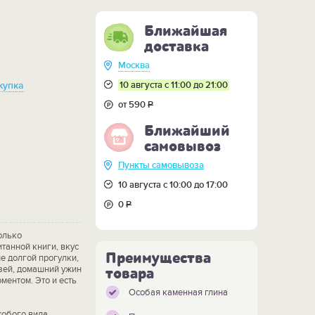
Ближайшая
доставка
Москва
10 августа с 11:00 до 21:00
купка
от 590
Р
Ближайший
самовывоз
Пункты самовывоза
10 августа с 10:00 до 17:00
0
Р
олько
итанной книги, вкус
Преимущества
е долгой прогулки,
узей, домашний ужин
товара
ментом. Это и есть
Особая каменная глина
обого вида,