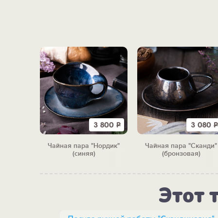
3 610
Р
3 800
Р
3 080
Р
я пара
Чайная пара "Нордик"
Чайная пара "Сканди"
няя)
(синяя)
(бронзовая)
Этот 