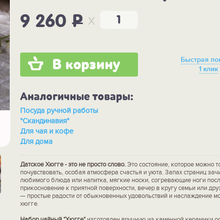
x
9 260
P
Быстрая по
В корзину
1 клик
Аналогичные товары:
Посуда ручной работы
"Скандинавия"
Для чая и кофе
Для дома
Датское Хюгге - это не просто слово.
Это состояние, которое можно т
почувствовать, особая атмосфера счастья и уюта. Запах страниц зач
любимого блюда или напитка, мягкие носки, согревающие ноги посл
прикосновение к приятной поверхности, вечер в кругу семьи или др
— простые радости от обыкновенных удовольствий и наслаждение мо
хюгге.
Набор чайный "Хюгге"
изготовлен вручную из каменной керамики ос