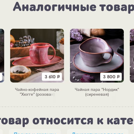
Аналогичные това
3 610
Р
3 800
Р
Чайно-кофейная пара
Чайная пара "Нордик"
"Хюгге" (розовая)
(сиреневая)
товар относится к кат