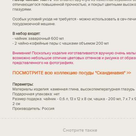
отличающегося повышенной прочностью, и покрыт цветными высок
глазурями.
Особых условий ухода не требуется - можно использовать в свч-печи
посудомоечной машине.
В набор входят:
- чайник заварочный 600 мл
- 2 чайно-кофейные пары с чашками объемом 200 мл
Внимание! Поскольку изделие изготавливается вручную очень малы
возможно небольшое отличие цветовых оттенков и рисунка от образ
представленного на фотографиях.
ПОСМОТРИТЕ всю коллекцию посуды "Скандинавия" >>
Параметры:
Материалы изделия: каменная глина, высокотемпературная глазурь
Подарочная упаковка: нет
Размер подарка: чайник - 0,6 л, 13 х 12 х 8 см; чашка - 200 мл, 7 х 7 х 
2 см
Производитель: Россия
Смотрите также