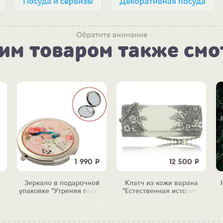
Посуда и сервизы
Декоративная посуда
Обратите внимание
тим товаром также смо
1 990
Р
12 500
Р
Зеркало в подарочной
Клатч из кожи варана
упаковке "Утреняя песня"
"Естественная история"