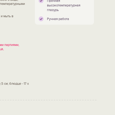
Прочная
отемпературными
высокотемпературная
глазурь
 и мыть в
Ручная работа
ми партиями,
ца,
9,5 см; блюдце - 17 х