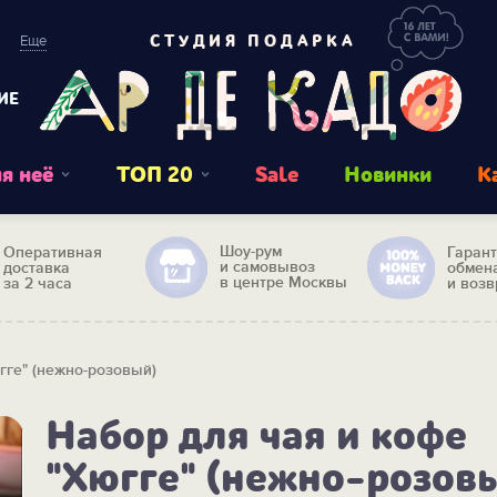
Еще
СТУДИЯ ПОДАРКА
ИЕ
я неё
ТОП 20
Sale
Новинки
К
Шоу-рум
Оперативная
Гаран
и самовывоз
доставка
обмен
в центре Москвы
за 2 часа
и возв
гге" (нежно-розовый)
Набор для чая и кофе
"Хюгге" (нежно-розов