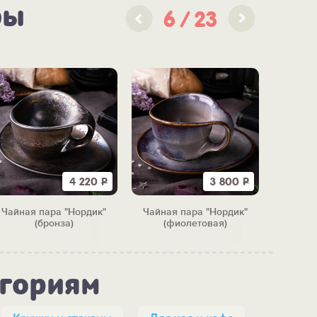
ры
6
23
4 220
Р
3 800
Р
Чайная пара "Нордик"
Чайная пара "Нордик"
Чайная п
(бронза)
(фиолетовая)
мл
егориям