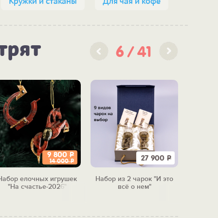
Кружки и стаканы
Для чая и кофе
трят
6
41
9 800
Р
27 900
Р
14 000
Р
Набор елочных игрушек
Набор из 2 чарок "И это
Набор 
"На счастье-2026"
всё о нем"
"Бол
м