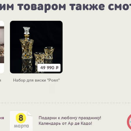
тим товаром также смо
49 990
Р
я
Набор для виски "Роял"
ия
Подарки к любому празднику!
Календарь от Ар де Кадо!