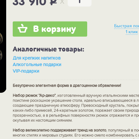
x
33 910
P
Быстрая по
В корзину
1 клик
Аналогичные товары:
Для крепких напитков
Алкогольные подарки
VIP-подарки
Безупречно элегантная форма в драгоценном обрамлении!
Набор рюмок "Ар-деко"
, изготовленный вручную итальянскими масте
поистине роскошное украшение стола, идеально вписывающееся в 
создающее праздничную атмосферу. Превосходный хрусталь, покрыт
каких-либо примесей, 24-каратным золотом, поражает своим природ
прозрачностью, а в рельефных поверхностях рюмок отражается и пр
окутывая их настоящим сиянием.
Набор великолепно поддерживает тренд на золото
, популярный в п
многих стилях и мировых студиях. Его можно смело комбинировать 