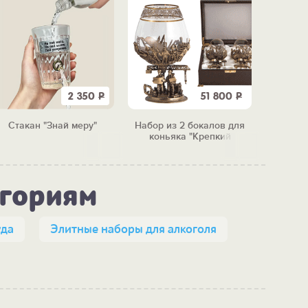
2 350
Р
51 800
Р
Стакан "Знай меру"
Набор из 2 бокалов для
Бар
коньяка "Крепкий
перено
фундамент"
п
егориям
уда
Элитные наборы для алкоголя