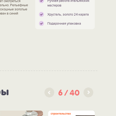
Ручная работа итальянских
ет смотреться
ительно. Рельефные
мастеров
роскошные золотые
ван в синий
Хрусталь, золото 24 карата
Подарочная упаковка
ры
6
40