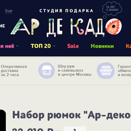
Еще
СТУДИЯ ПОДАРКА
ИЕ
я неё
ТОП 20
Sale
Новинки
К
Шоу-рум
Оперативная
Гаран
и самовывоз
доставка
обмен
в центре Москвы
за 2 часа
и возв
Набор рюмок "Ар-деко