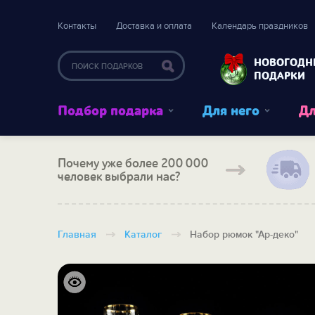
Контакты
Доставка и оплата
Календарь праздников
НОВОГОДН
ПОДАРКИ
Подбор подарка
Для него
Дл
Почему уже более 200 000
человек выбрали нас?
Главная
Каталог
Набор рюмок "Ар-деко"