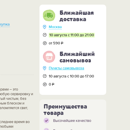
Ближайшая
доставка
купка
Москва
10 августа с 11:00 до 21:00
от 590
Р
Ближайший
самовывоз
Пункты самовывоза
10 августа с 10:00 до 17:00
0
Р
рами – это
любую сервировку и
ый чистым, без
ным блеском и
Преимущества
еломляется свет,
товара
Высочайшее качество
оследнее время во
с любыми