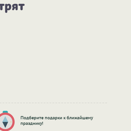
трят
Подберите подарки к ближайшему
празднику!