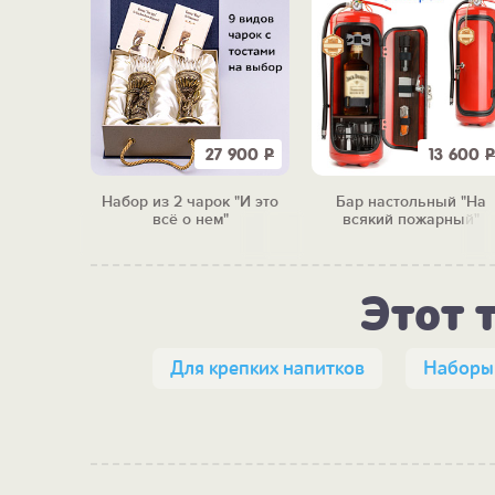
4 420
Р
27 900
Р
13 600
Р
ньяка
Набор из 2 чарок "И это
Бар настольный "На
 Я"
всё о нем"
всякий пожарный"
Этот 
Для крепких напитков
Наборы