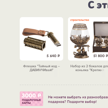
С э
5 640
Р
51 800
Р
Флешка "Тайный код –
Набор из 2 бокалов дл
ДАВИНЧИвай!"
коньяка "Крепкий
фундамент"
Не можете выбрать из разнообраз
подарков? Подарите выбор!