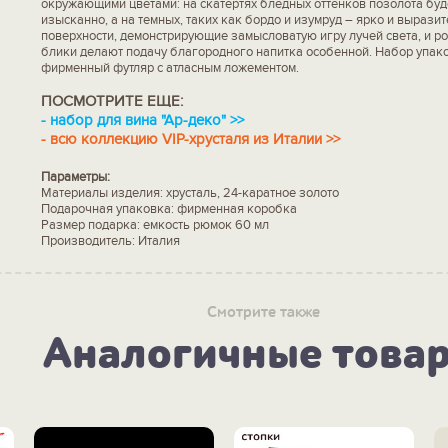
окружающими цветами: на скатертях бледных оттенков позолота буд
изысканно, а на темных, таких как бордо и изумруд – ярко и выраз
поверхности, демонстрирующие замысловатую игру лучей света, и 
блики делают подачу благородного напитка особенной. Набор упако
фирменный футляр с атласным ложементом.
ПОСМОТРИТЕ ЕЩЕ:
-
набор для вина "Ар-деко" >>
-
всю коллекцию VIP-хрусталя из Италии >>
Параметры:
Материалы изделия: хрусталь, 24-каратное золото
Подарочная упаковка: фирменная коробка
Размер подарка: емкость рюмок 60 мл
Производитель: Италия
Смотрите также
Аналогичные това