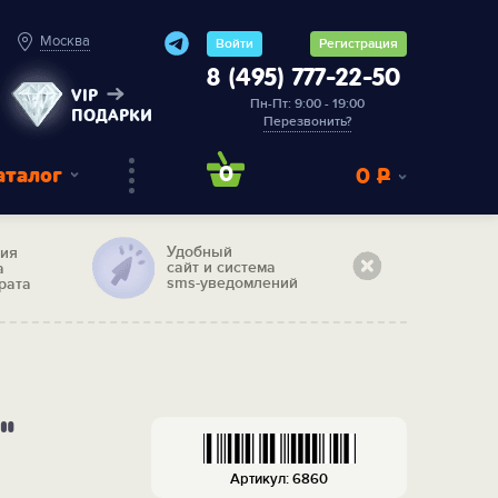
Москва
Войти
Регистрация
8 (495) 777-22-50
VIP
Пн-Пт: 9:00 - 19:00
ПОДАРКИ
Перезвонить?
аталог
0
0
Р
Удобный
тия
сайт и система
а
sms-уведомлений
рата
"
Артикул: 6860