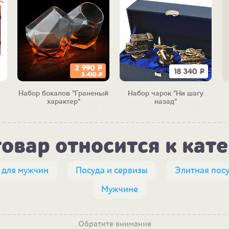
2 990
Р
18 340
Р
3 410
Р
Набор бокалов "Граненый
Набор чарок "Ни шагу
характер"
назад"
товар относится к кат
 для мужчин
Посуда и сервизы
Элитная пос
Мужчине
Обратите внимание