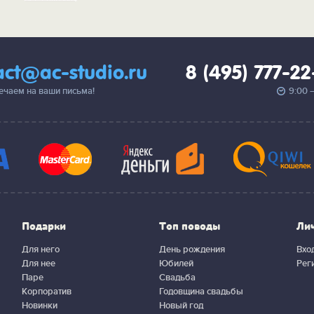
act@ac-studio.ru
8 (495) 777-2
вечаем на ваши письма!
9:00 
Подарки
Топ поводы
Ли
Для него
День рождения
Вхо
Для нее
Юбилей
Рег
Паре
Свадьба
Корпоратив
Годовщина свадьбы
Новинки
Новый год