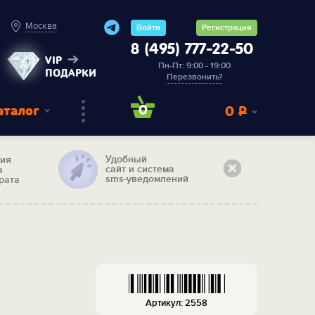
Москва
Войти
Регистрация
8 (495) 777-22-50
VIP
Пн-Пт: 9:00 - 19:00
ПОДАРКИ
Перезвонить?
аталог
0
0
Р
Удобный
тия
сайт и система
а
sms-уведомлений
рата
я
Артикул: 2558