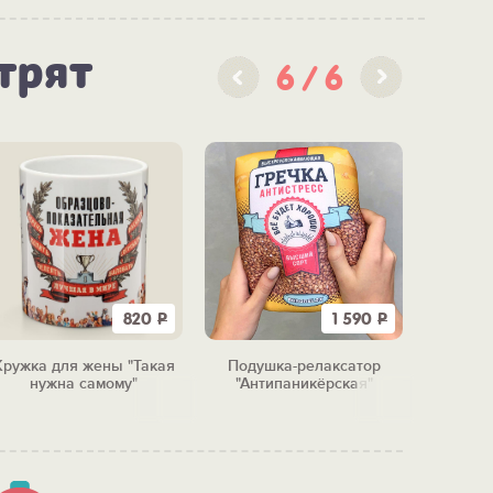
трят
6
6
820
Р
1 590
Р
Кружка для жены "Такая
Подушка-релаксатор
нужна самому"
"Антипаникёрская"