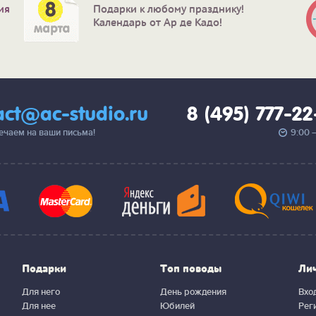
ия
Подарки к любому празднику!
Календарь от Ар де Кадо!
act@ac-studio.ru
8 (495) 777-2
вечаем на ваши письма!
9:00 
Подарки
Топ поводы
Ли
Для него
День рождения
Вхо
Для нее
Юбилей
Рег