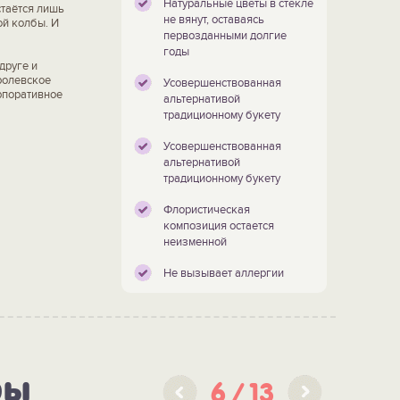
Натуральные цветы в стекле
стаётся лишь
не вянут, оставаясь
ой колбы. И
первозданными долгие
годы
друге и
ролевское
Усовершенствованная
рпоративное
альтернативой
традиционному букету
Усовершенствованная
альтернативой
традиционному букету
Флористическая
композиция остается
неизменной
Не вызывает аллергии
ры
6
13