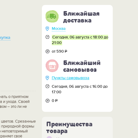
Ближайшая
доставка
Москва
Сегодня, 06 августа с 18:00 до
купка
21:00
от 590
Р
Ближайший
самовывоз
Пункты самовывоза
Сегодня, 06 августа с 16:00 до
17:00
нать о приятном
0
Р
а и ухода. Своей
ом – это ли не
 цветов. Срезанные
Преимущества
и природной формы
товара
то неповторимый
храняет своё