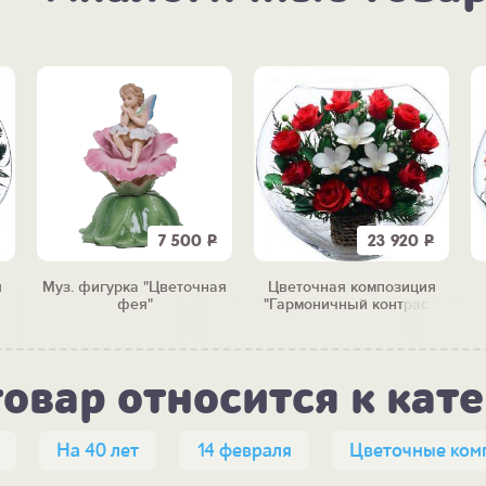
7 500
Р
23 920
Р
я
Муз. фигурка "Цветочная
Цветочная композиция
фея"
"Гармоничный контраст"
товар относится к кат
На 40 лет
14 февраля
Цветочные ком