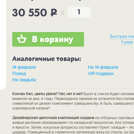
x
30 550
P
Быстрая по
В корзину
1 клик
Аналогичные товары:
14 февраля
На 14 февраля
Повод
VIP-подарки
На свадьба
Кончен бал, цветы увяли? Нет, нет и нет!
Букет в стекле будет напоми
моменте не дни, а годы. Первозданно свежим он останется без полив
символикой он делает комплимент совершенству. А быть совершенств
королевский каприз?
Дизайнерская цветочная композиция создана
из отборных сортовых
живые растения обезвоживают по канадской технологии, без потер
и яркости. Затем, искусные флористы составляют букет: каждый – э
шедевр. Помещённый в герметично запаянную вазу из стекла, он со