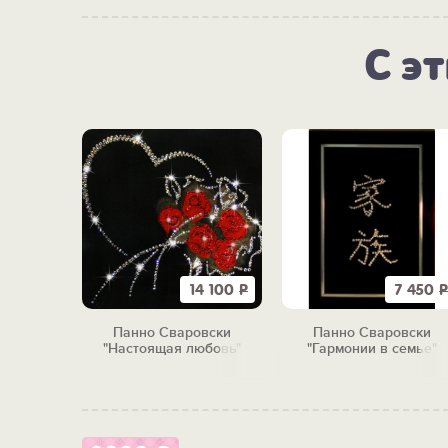
С э
14 100
Р
7 450
Р
Панно Сваровски
Панно Сваровски
"Настоящая любовь"
"Гармонии в семье"