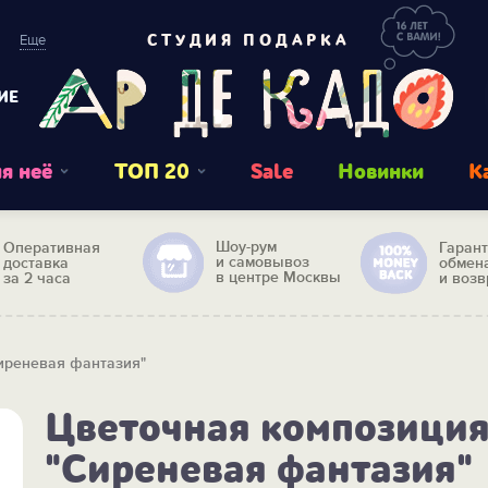
Еще
СТУДИЯ ПОДАРКА
ИЕ
я неё
ТОП 20
Sale
Новинки
К
Шоу-рум
Оперативная
Гаран
и самовывоз
доставка
обмен
в центре Москвы
за 2 часа
и возв
иреневая фантазия"
Цветочная композици
"Сиреневая фантазия"