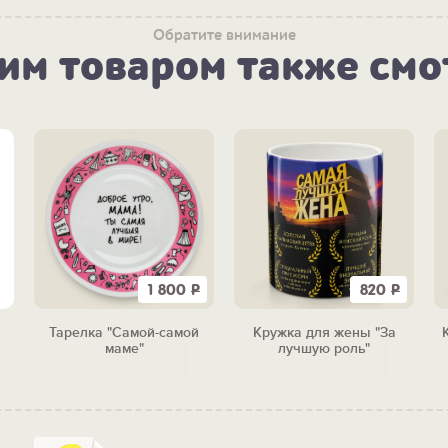
Обратите внимание
тим товаром также смо
1 800
Р
820
Р
Тарелка "Самой-самой
Кружка для жены "За
маме"
лучшую роль"