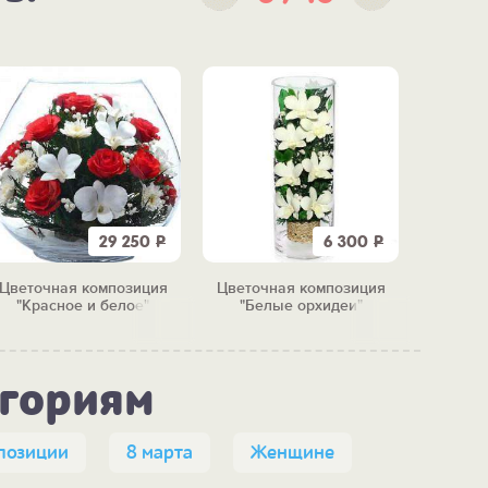
29 250
Р
6 300
Р
Цветочная композиция
Цветочная композиция
Ша
"Красное и белое"
"Белые орхидеи"
"Пуш
егориям
позиции
8 марта
Женщине