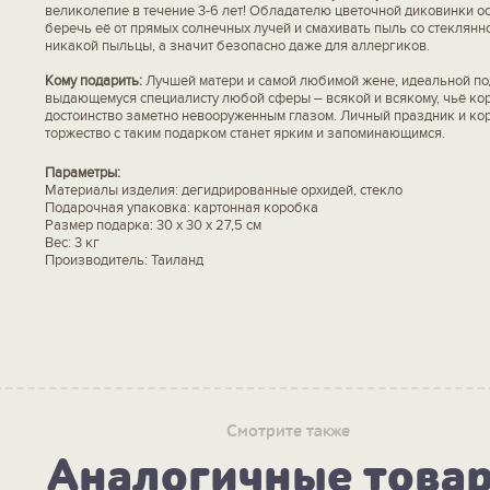
великолепие в течение 3-6 лет! Обладателю цветочной диковинки о
беречь её от прямых солнечных лучей и смахивать пыль со стеклянн
никакой пыльцы, а значит безопасно даже для аллергиков.
Кому подарить:
Лучшей матери и самой любимой жене, идеальной по
выдающемуся специалисту любой сферы – всякой и всякому, чьё ко
достоинство заметно невооруженным глазом. Личный праздник и ко
торжество с таким подарком станет ярким и запоминающимся.
Параметры:
Материалы изделия: дегидрированные орхидей, стекло
Подарочная упаковка: картонная коробка
Размер подарка: 30 х 30 х 27,5 см
Вес: 3 кг
Производитель: Таиланд
Смотрите также
Аналогичные това