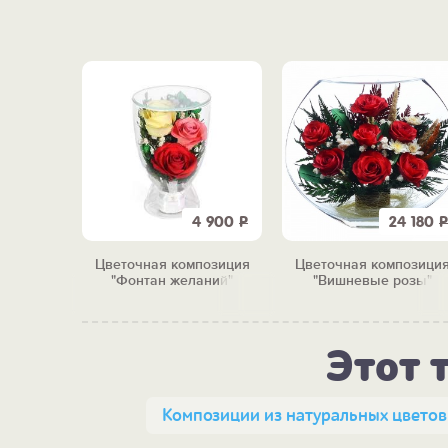
4 250
Р
4 900
Р
24 180
Р
позиция
Цветочная композиция
Цветочная композици
ы"
"Фонтан желаний"
"Вишневые розы"
Этот 
Композиции из натуральных цветов