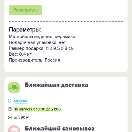
Кому подарить:
Лучшей жене, прекрасной супруге и
главной диве. Женщине как из кинофильма -
Развернуть
способной рассмешить, успокоить и поддержать.
Любимице публики, друзей, критиков и Ваших
родителей. Главной героине вашего романа,
Параметры:
заслуживающей всяческих наград, комплиментов и
похвалы.
Материалы изделия: керамика
Подарочная упаковка: нет
Размер подарка: 11 х 9,5 х 8 см
Вес: 0.4 кг
Производитель: Россия
Ближайшая доставка
Москва
10 августа с 18:00 до 21:00
от 590
Р
Ближайший самовывоз