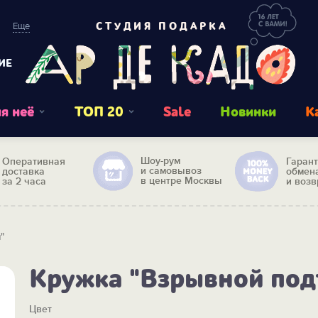
Еще
СТУДИЯ ПОДАРКА
ИЕ
я неё
ТОП 20
Sale
Новинки
К
Шоу-рум
Оперативная
Гаран
и самовывоз
доставка
обмен
в центре Москвы
за 2 часа
и возв
"
Кружка "Взрывной под
Цвет