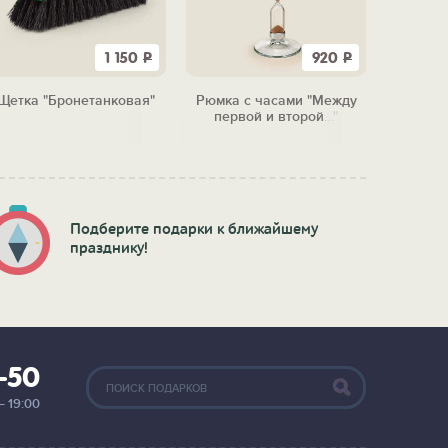
1 150
Р
920
Р
Щетка "Бронетанковая"
Рюмка с часами "Между
Кружка 
первой и второй…"
Подберите подарки к ближайшему
празднику!
2-50
— 19:00