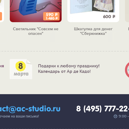
590
Р
600
Р
1 450
Р
Светильник "Совсем не
Шкатулка для денег
опасен"
"Сберкнижка"
ия
Подарки к любому празднику!
Календарь от Ар де Кадо!
act@ac-studio.ru
8 (495) 777-2
вечаем на ваши письма!
9:00 