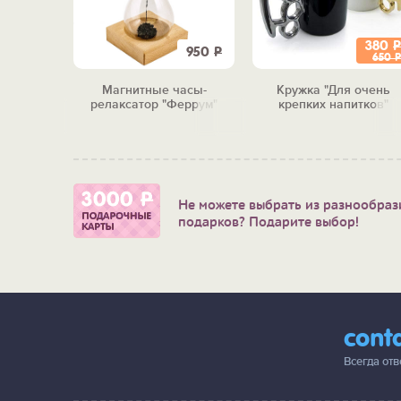
380
Р
1 180
Р
950
Р
650
Р
ортсмен"
Магнитные часы-
Кружка "Для очень
релаксатор "Феррум"
крепких напитков"
Не можете выбрать из разнообраз
подарков? Подарите выбор!
cont
Всегда от