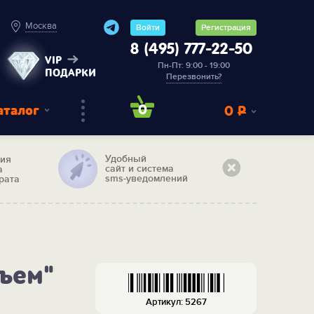
Москва
Войти
Регистрация
8 (495) 777-22-50
VIP
Пн-Пт: 9:00 - 19:00
ПОДАРКИ
Перезвонить?
аталог
0
0
Р
Удобный
тия
сайт и система
а
sms-уведомлений
рата
ъем"
Артикул: 5267