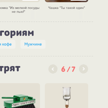
юмка "Из мелкой посуды
Чашка "Ты такой один"
Кружк
не пью!"
егориям
и кофе
Мужчине
трят
6
7