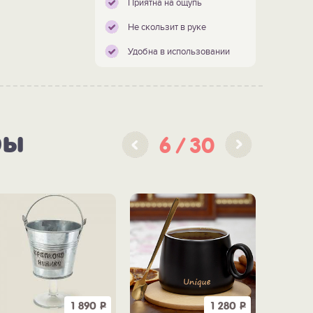
Приятна на ощупь
Не скользит в руке
Удобна в использовании
ры
6
30
1 890
Р
1 280
Р