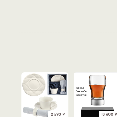
590
Р
2 590
Р
13 600
Р
990
Р