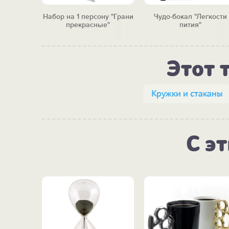
ная"
Набор на 1 персону "Грани
Чудо-бокал "Легкости
блендой
прекрасные"
пития"
Этот 
Кружки и стаканы
С э