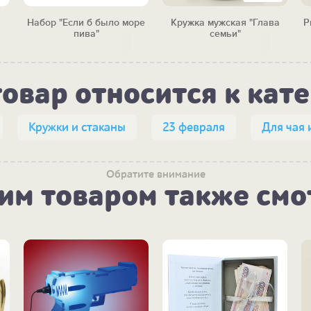
Набор "Если б было море
Кружка мужская "Глава
Р
пива"
семьи"
товар относится к кат
Кружки и стаканы
23 февраля
Для чая 
Обратите внимание
тим товаром также смо