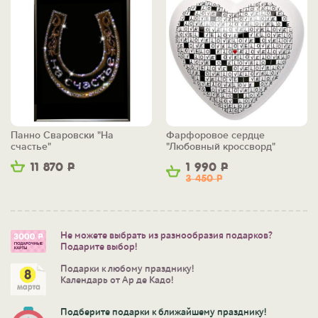
Панно Сваровски "На
Фарфоровое сердце
счастье"
"Любовный кроссворд"
11 870
Р
1 990
Р
3 450
Р
Не можете выбрать из разнообразия подарков?
Подарите выбор!
Подарки к любому празднику!
Календарь от Ар де Кадо!
Подберите подарки к ближайшему празднику!