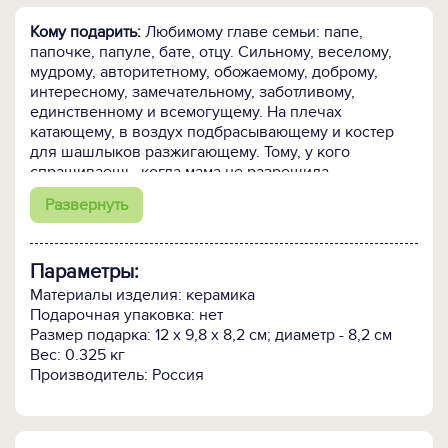
Кому подарить:
Любимому главе семьи: папе,
папочке, папуле, бате, отцу. Сильному, веселому,
мудрому, авторитетному, обожаемому, доброму,
интересному, замечательному, заботливому,
единственному и всемогущему. На плечах
катающему, в воздух подбрасывающему и костер
для шашлыков разжигающему. Тому, у кого
спрашиваешь, когда мама не разрешила.
Развернуть
Для чего:
Чтобы порадовать и выразить сердечную
признательность. Чтобы вызвать улыбку, зажечь
глаза, выразить свою заботу и привязанность.
Параметры:
Материалы изделия: керамика
Подарочная упаковка: нет
Размер подарка: 12 х 9,8 х 8,2 см; диаметр - 8,2 см
Вес: 0.325 кг
Производитель: Россия