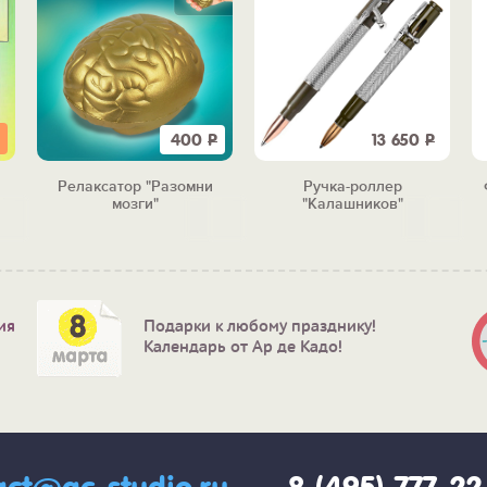
400
Р
13 650
Р
Релаксатор "Разомни
Ручка-роллер
!"
мозги"
"Калашников"
ия
Подарки к любому празднику!
Календарь от Ар де Кадо!