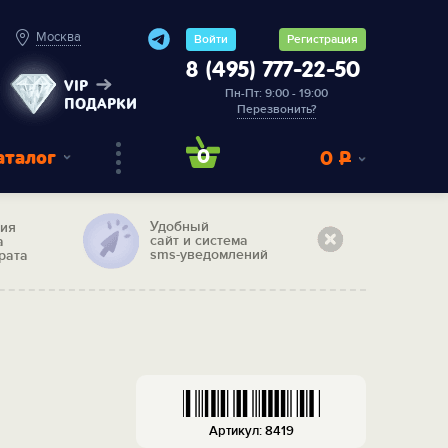
Москва
Войти
Регистрация
8 (495) 777-22-50
VIP
Пн-Пт: 9:00 - 19:00
ПОДАРКИ
Перезвонить?
аталог
0
0
Р
Удобный
тия
сайт и система
а
sms-уведомлений
рата
Артикул: 8419