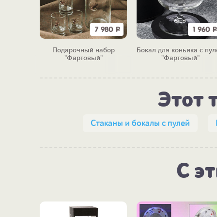
2 100
Р
7 980
Р
1 960
Р
а "Роял
Подарочный набор
Бокал для коньяка с пул
"Фартовый"
"Фартовый"
Этот 
Стаканы и бокалы с пулей
С э