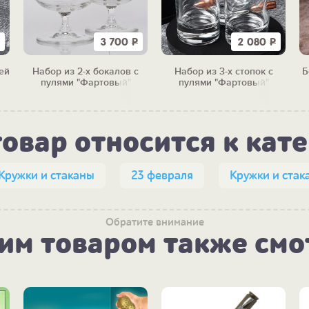
3 700
Р
2 080
Р
ей
Набор из 2-х бокалов с
Набор из 3-х стопок с
Б
пулями "Фартовый"
пулями "Фартовый"
товар относится к кат
Кружки и стаканы
23 февраля
Кружки и стак
Обратите внимание
тим товаром также смо