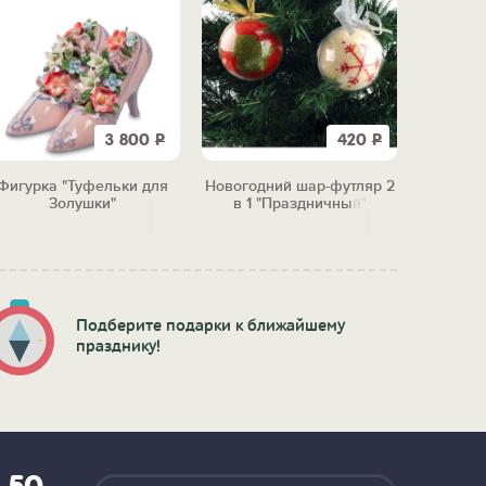
3 800
Р
420
Р
Фигурка "Туфельки для
Новогодний шар-футляр 2
Набор ч
Золушки"
в 1 "Праздничный"
Подберите подарки к ближайшему
празднику!