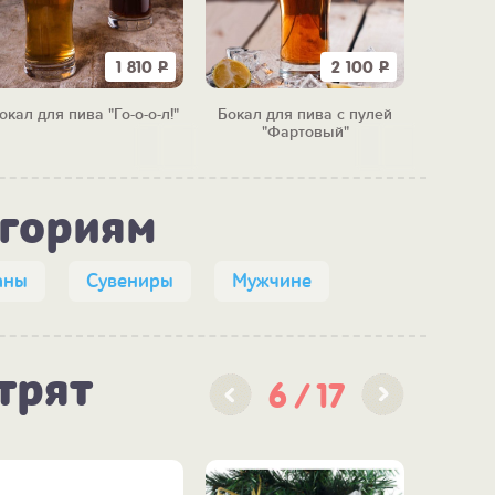
1 810
Р
2 100
Р
окал для пива "Го-о-о-л!"
Бокал для пива с пулей
Бокал д
"Фартовый"
егориям
аны
Сувениры
Мужчине
трят
6
17