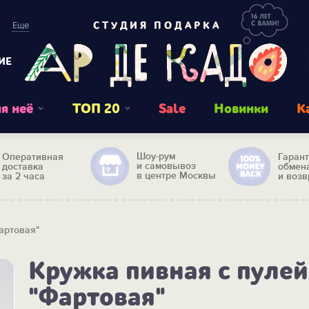
Еще
СТУДИЯ ПОДАРКА
ИЕ
я неё
ТОП 20
Sale
Новинки
К
Шоу-рум
Оперативная
Гаран
и самовывоз
доставка
обмен
в центре Москвы
за 2 часа
и возв
артовая"
Кружка пивная с пулей
"Фартовая"