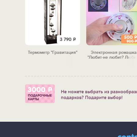
500
Р
990
Р
3 790
Р
900
Р
сна
Термометр "Гравитация"
Электронная ромашка
ая" (Ему)
"Любит-не любит? Любит
Не можете выбрать из разнообраз
подарков? Подарите выбор!