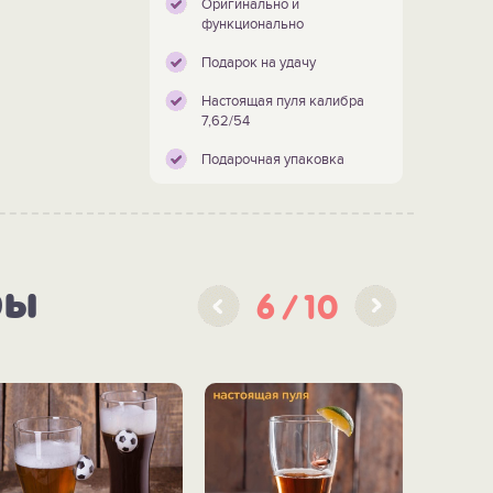
Оригинально и
функционально
Подарок на удачу
Настоящая пуля калибра
7,62/54
Подарочная упаковка
ры
6
10