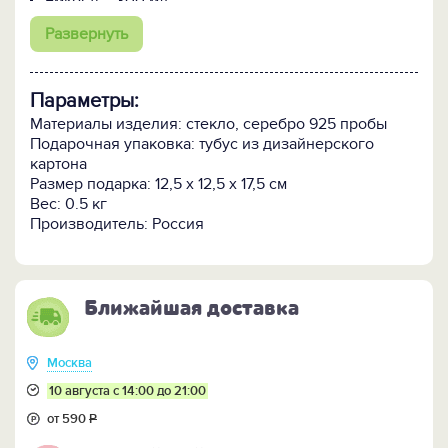
Емкость - 300 мл.
Сделано в России, каждый элемент
Развернуть
декорирования - ручная работа.
Оригинальная подарочная упаковка в виде
тубуса.
Параметры:
ПОСМОТРИТЕ всю коллекцию стаканов и бокалов с
Материалы изделия: стекло, серебро 925 пробы
пулями >>
Подарочная упаковка: тубус из дизайнерского
картона
Размер подарка: 12,5 х 12,5 х 17,5 см
Вес: 0.5 кг
Производитель: Россия
Ближайшая доставка
Москва
10 августа с 14:00 до 21:00
от 590
Р