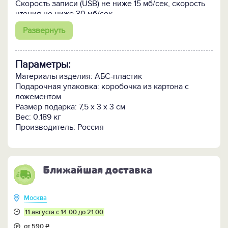
Скорость записи (USB) не ниже 15 мб/cек, скорость
чтения не ниже 30 мб/сек.
Cкорости записи и чтения через Micro USB зависят
Развернуть
от используемого устройства, включая
установленное на нем программное обеспечение, и
могут быть несколько ниже, чем через основной
Параметры:
USB-порт.
Материалы изделия: АБС-пластик
Подарочная упаковка: коробочка из картона с
ложементом
Размер подарка: 7,5 х 3 х 3 см
Вес: 0.189 кг
Производитель: Россия
Ближайшая доставка
Москва
11 августа с 14:00 до 21:00
от 590
Р