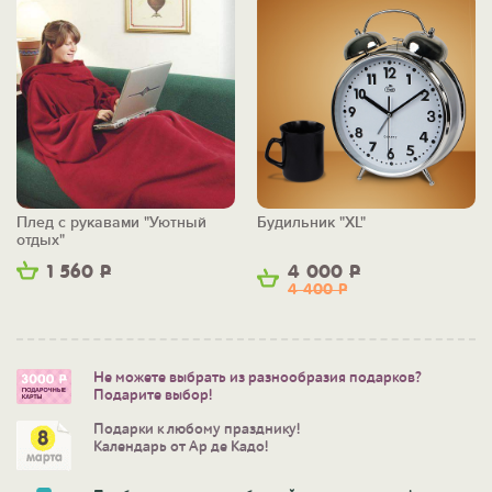
Плед с рукавами "Уютный
Будильник "XL"
отдых"
1 560
Р
4 000
Р
4 400
Р
Не можете выбрать из разнообразия подарков?
Подарите выбор!
Подарки к любому празднику!
Календарь от Ар де Кадо!