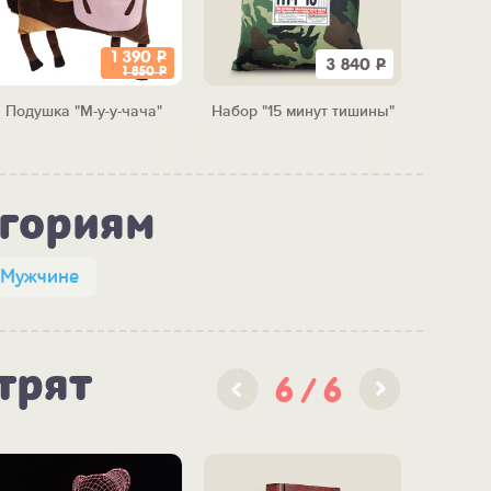
1 390
Р
3 840
Р
1 850
Р
Подушка "М-у-у-чача"
Набор "15 минут тишины"
Подуш
п
егориям
Мужчине
трят
6
6