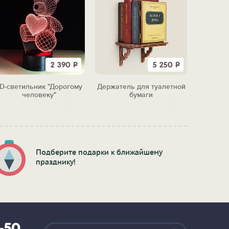
2 390
Р
5 250
Р
D-светильник "Дорогому
Держатель для туалетной
человеку"
бумаги
Подберите подарки к ближайшему
празднику!
2-50