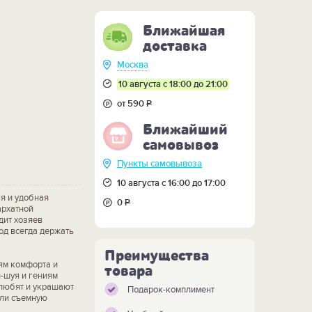
Ближайшая
доставка
Москва
10 августа с 18:00 до 21:00
от 590
Р
Ближайший
самовывоз
Пункты самовывоза
10 августа с 16:00 до 17:00
ая и удобная
0
Р
архатной
дит хозяев
од всегда держать
Преимущества
ям комфорта и
товара
-шуя и гениям
 любят и украшают
Подарок-комплимент
или съемную