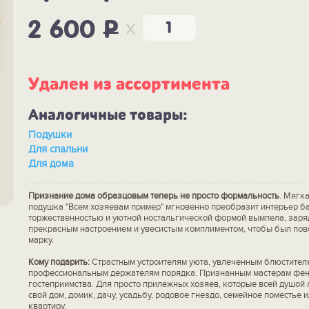
x
2 600
P
Удален из ассортимента
Аналогичные товары:
Подушки
Для спальни
Для дома
Признание дома образцовым теперь не просто формальность
. Мягк
подушка "Всем хозяевам пример" мгновенно преобразит интерьер б
торжественностью и уютной ностальгической формой вымпела, заря
прекрасным настроением и увесистым комплиментом, чтобы был пов
марку.
Кому подарить:
Страстным устроителям уюта, увлеченным блюстител
профессиональным держателям порядка. Признанным мастерам фен
гостеприимства. Для просто прилежных хозяев, которые всей душой
свой дом, домик, дачу, усадьбу, родовое гнездо, семейное поместье 
квартиру.