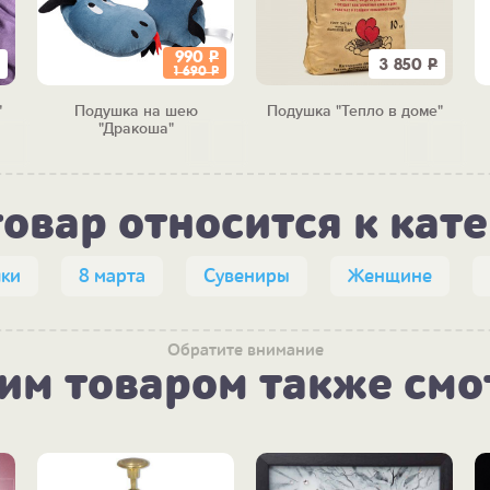
990
Р
3 850
Р
1 690
Р
"
Подушка на шею
Подушка "Тепло в доме"
"Дракоша"
товар относится к кат
ки
8 марта
Сувениры
Женщине
Обратите внимание
тим товаром также смо