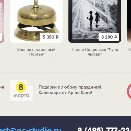
5 350
Р
8 280
Р
Звонок настольный
Панно Сваровски "Лучи
3
а
"Портье"
любви"
ия
Подарки к любому празднику!
Календарь от Ар де Кадо!
act@ac-studio.ru
8 (495) 777-2