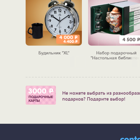
4 000
Р
4 500
Р
4 400
Р
Будильник "XL"
Набор подарочный
"Настольная библиотек
строителя"
Не можете выбрать из разнообраз
подарков? Подарите выбор!
cont