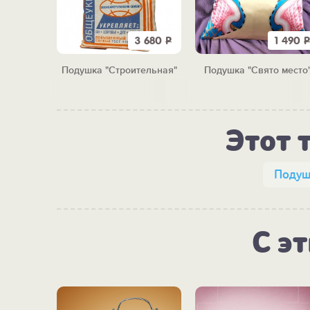
1 200
Р
3 680
Р
1 490
Р
му-у-у"
Подушка "Строительная"
Подушка "Свято место
Этот 
Подуш
С э