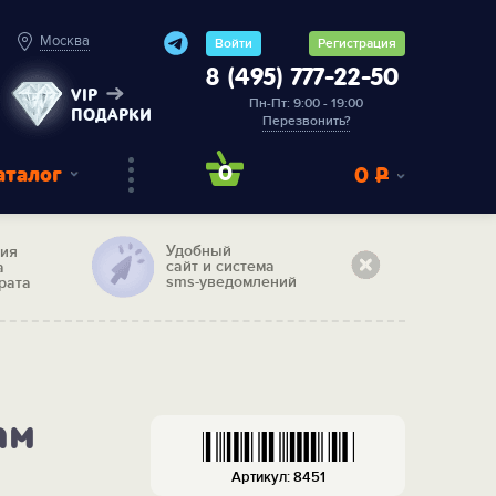
Москва
Войти
Регистрация
8 (495) 777-22-50
VIP
Пн-Пт: 9:00 - 19:00
ПОДАРКИ
Перезвонить?
аталог
0
0
Р
Удобный
тия
сайт и система
а
sms-уведомлений
рата
ам
Артикул: 8451