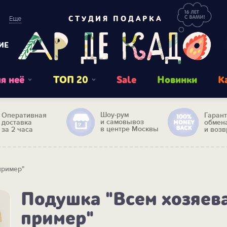
Еще
СТУДИЯ ПОДАРКА
ИЕ
я неё
ТОП 20
Sale
Новинки
К
Шоу-рум
Оперативная
Гаран
и самовывоз
доставка
обмен
в центре Москвы
за 2 часа
и возв
пример"
Подушка "Всем хозяев
пример"